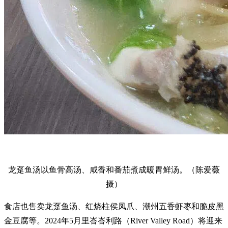
龙趸鱼汤以鱼骨高汤、咸香和番茄煮成暖胃鲜汤。（陈爱薇
摄）
食店也售卖龙趸鱼汤、红烧柱侯凤爪、潮州五香虾枣和脆皮黑
金豆腐等。2024年5月里峇峇利路（River Valley Road）将迎来