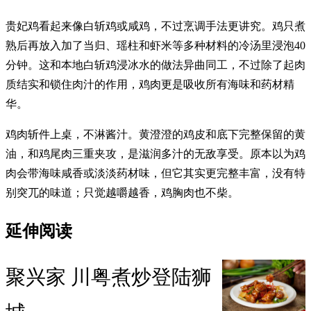
贵妃鸡看起来像白斩鸡或咸鸡，不过烹调手法更讲究。鸡只煮
熟后再放入加了当归、瑶柱和虾米等多种材料的冷汤里浸泡40
分钟。这和本地白斩鸡浸冰水的做法异曲同工，不过除了起肉
质结实和锁住肉汁的作用，鸡肉更是吸收所有海味和药材精
华。
鸡肉斩件上桌，不淋酱汁。黄澄澄的鸡皮和底下完整保留的黄
油，和鸡尾肉三重夹攻，是滋润多汁的无敌享受。原本以为鸡
肉会带海味咸香或淡淡药材味，但它其实更完整丰富，没有特
别突兀的味道；只觉越嚼越香，鸡胸肉也不柴。
延伸阅读
聚兴家 川粤煮炒登陆狮