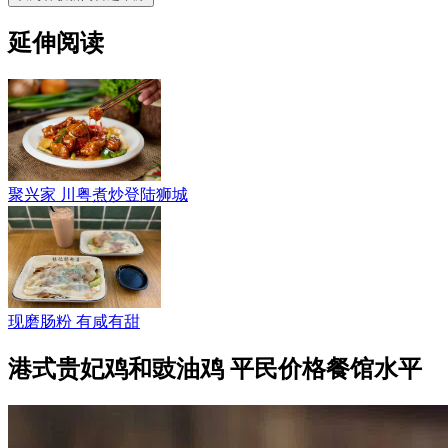
延伸阅读
聚兴家 川粤煮炒登陆狮城
现磨肠粉 有咸有甜
港式贵妃鸡和豉油鸡 平民价格餐馆水平