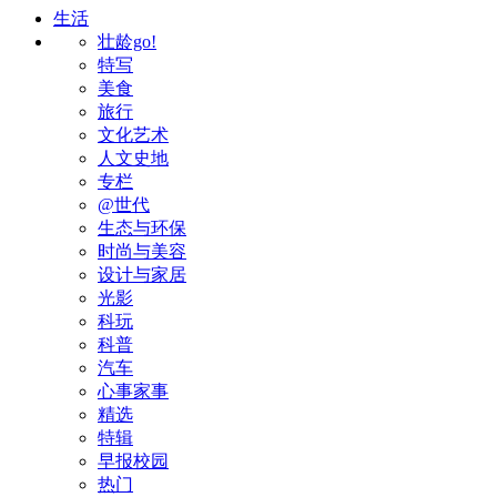
生活
壮龄go!
特写
美食
旅行
文化艺术
人文史地
专栏
@世代
生态与环保
时尚与美容
设计与家居
光影
科玩
科普
汽车
心事家事
精选
特辑
早报校园
热门