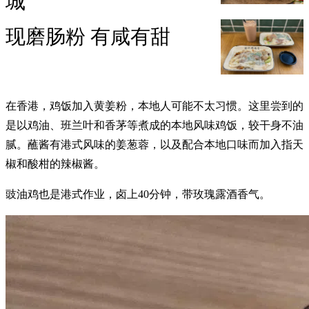
城
现磨肠粉 有咸有甜
在香港，鸡饭加入黄姜粉，本地人可能不太习惯。这里尝到的
是以鸡油、班兰叶和香茅等煮成的本地风味鸡饭，较干身不油
腻。蘸酱有港式风味的姜葱蓉，以及配合本地口味而加入指天
椒和酸柑的辣椒酱。
豉油鸡也是港式作业，卤上40分钟，带玫瑰露酒香气。