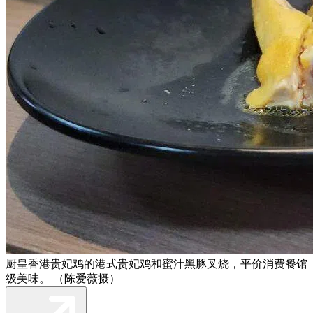
厨皇香港贵妃鸡的港式贵妃鸡和蜜汁黑豚叉烧，平价消费餐馆
级美味。 （陈爱薇摄）