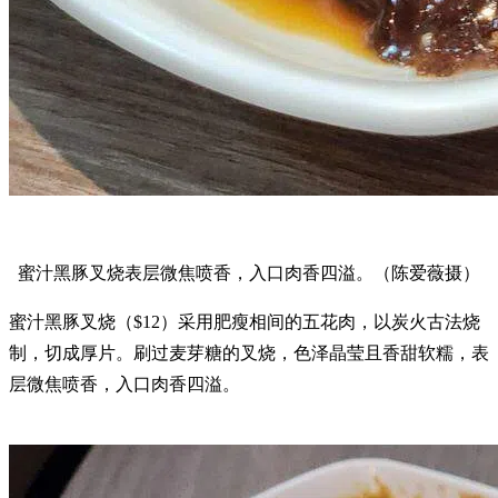
蜜汁黑豚叉烧表层微焦喷香，入口肉香四溢。（陈爱薇摄）
蜜汁黑豚叉烧（$12）采用肥瘦相间的五花肉，以炭火古法烧
制，切成厚片。刷过麦芽糖的叉烧，色泽晶莹且香甜软糯，表
层微焦喷香，入口肉香四溢。