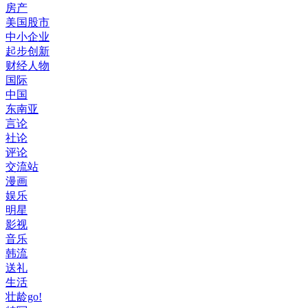
房产
美国股市
中小企业
起步创新
财经人物
国际
中国
东南亚
言论
社论
评论
交流站
漫画
娱乐
明星
影视
音乐
韩流
送礼
生活
壮龄go!