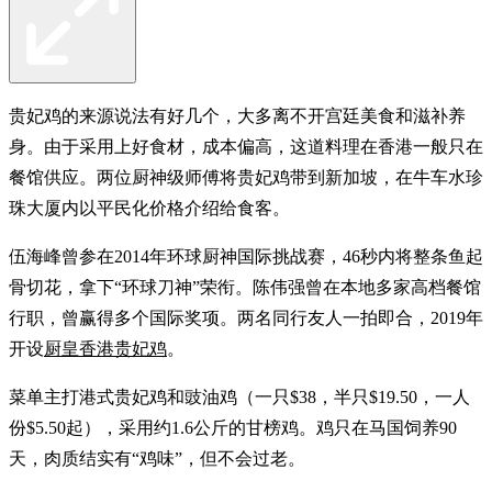
贵妃鸡的来源说法有好几个，大多离不开宫廷美食和滋补养
身。由于采用上好食材，成本偏高，这道料理在香港一般只在
餐馆供应。两位厨神级师傅将贵妃鸡带到新加坡，在牛车水珍
珠大厦内以平民化价格介绍给食客。
伍海峰曾参在2014年环球厨神国际挑战赛，46秒内将整条鱼起
骨切花，拿下“环球刀神”荣衔。陈伟强曾在本地多家高档餐馆
行职，曾赢得多个国际奖项。两名同行友人一拍即合，2019年
开设
厨皇香港贵妃鸡
。
菜单主打港式贵妃鸡和豉油鸡（一只$38，半只$19.50，一人
份$5.50起），采用约1.6公斤的甘榜鸡。鸡只在马国饲养90
天，肉质结实有“鸡味”，但不会过老。