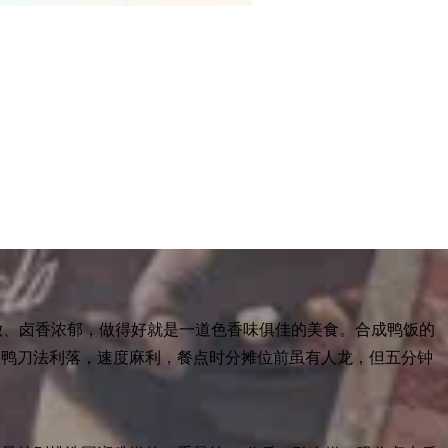
嫩、卤香浓郁，做得好就是一道色香味俱佳的美食。合成鸭饭的
砍鸭刀法利落，速度麻利，餐点时分摊位前虽有人龙，但五分钟