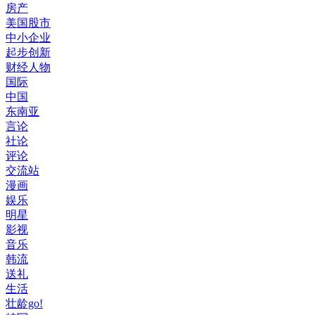
房产
美国股市
中小企业
起步创新
财经人物
国际
中国
东南亚
言论
社论
评论
交流站
漫画
娱乐
明星
影视
音乐
韩流
送礼
生活
壮龄go!