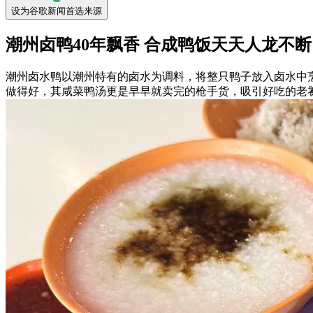
设为谷歌新闻首选来源
潮州卤鸭40年飘香 合成鸭饭天天人龙不断
潮州卤水鸭以潮州特有的卤水为调料，将整只鸭子放入卤水中
做得好，其咸菜鸭汤更是早早就卖完的枪手货，吸引好吃的老