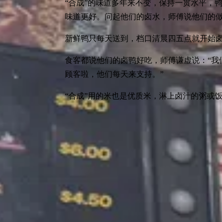
“合成”的味道多年来不变，保持一贯水平，鸭
味道更好。问起他们的卤水，师傅说他们的
新鲜鸭只每天送到，档口清晨四五点就开始卤
食客都说他们的卤鸭好吃，师傅谦虚说：“我
顾客啦，他们每天来支持。”
“合成”用的米也是优质米，淋上卤汁的粥