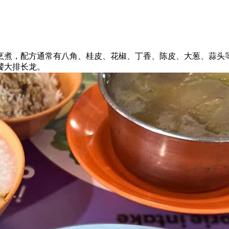
烹煮，配方通常有八角、桂皮、花椒、丁香、陈皮、大葱、蒜头等
饕大排长龙。