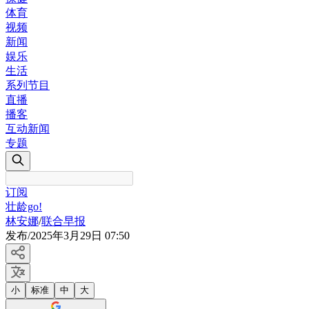
体育
视频
新闻
娱乐
生活
系列节目
直播
播客
互动新闻
专题
订阅
壮龄go!
林安娜
/
联合早报
发布
/
2025年3月29日 07:50
小
标准
中
大