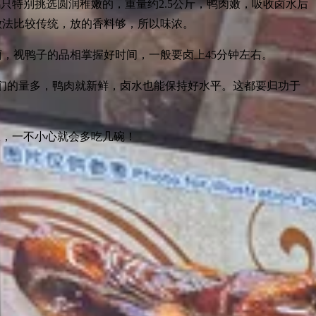
只特别挑选圆润稚嫩的，重量约2.5公斤，鸭肉嫩，吸收卤水后
做法比较传统，放的香料够，所以味浓。
，视鸭子的品相掌握好时间，一般要卤上45分钟左右。
们的量多，鸭肉就新鲜，卤水也能保持好水平。这都要归功于
或饭，一不小心就会多吃几碗！