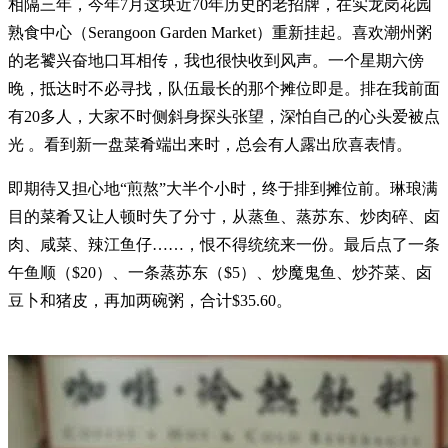
相隔三年，今年7月这块近70年历史的老招牌，在实龙岗花园
熟食中心（Serangoon Garden Market）重新挂起。喜欢潮州粥
的老饕兴奋地口耳相传，我也很快收到风声。一个星期六傍
晚，抵达时不必寻找，队伍最长的那个摊位即是。排在我前面
有20多人，大家不时侧斜身探头张望，深怕自己的心头爱被点
光 。看到新一盘菜肴端出来时，总会有人露出欣喜表情。
即期待又担心地“煎熬”大半个小时，终于排到摊位前。琳琅满
目的菜肴又让人顿时失了分寸，从蒸鱼、蒸苏东、炒肉碎、卤
肉、咸菜、辣江鱼仔……，恨不得统统来一份。最后点了一条
午鱼顺（$20）、一条蒸苏东（$5）、炒魔鬼鱼、炒芥菜、卤
豆卜和猪皮，再加两碗粥，合计$35.60。