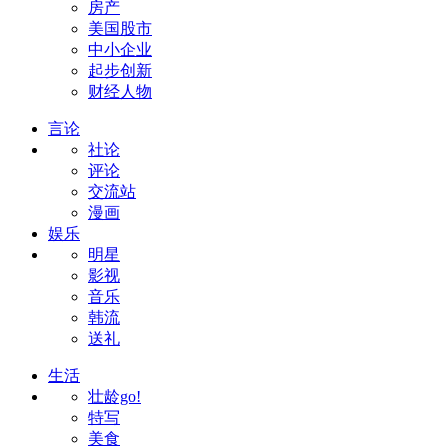
房产
美国股市
中小企业
起步创新
财经人物
言论
社论
评论
交流站
漫画
娱乐
明星
影视
音乐
韩流
送礼
生活
壮龄go!
特写
美食