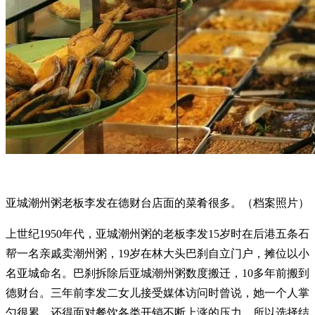
亚城潮州粥老板李发在德财台店面的菜肴很多。（档案照片）
上世纪1950年代，亚城潮州粥的老板李发15岁时在后港五条石
帮一名亲戚卖潮州粥，19岁在林大头巴刹自立门户，摊位以小
名亚城命名。巴刹拆除后亚城潮州粥数度搬迁，10多年前搬到
德财台。三年前李发二女儿接受媒体访问时曾说，她一个人掌
勺很累，还得面对餐饮各类开销不断上涨的压力，所以选择结