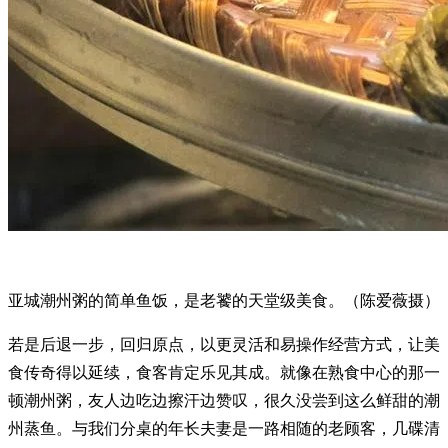
亚城潮州粥的简单鱼饭，是老饕的天堂级美食。（陈爱薇摄）
若是后退一步，回归原点，以更灵活和易操作经营方式，让美
食传奇得以延续，食客肯定乐见其成。就像在熟食中心的那一
顿潮州粥，友人边吃边擦汗边赞叹，很久没尝到这么鲜甜的潮
州蒸鱼。与我们分桌的年长夫妻是一路相随的老顾客，几碟清