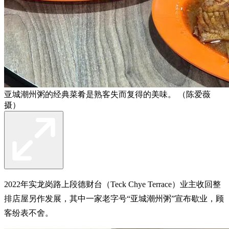
亚城潮州粥的经典菜肴是熟客失而复得的美味。 （陈爱薇
摄）
2022年实龙岗路上段德财台（Teck Chye Terrace）业主收回整
排店屋另作发展，其中一家老字号“亚城潮州粥”宣布歇业，顾
客纷表不舍。