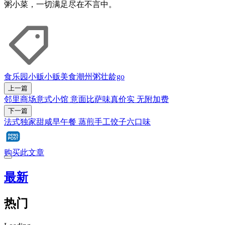
粥小菜，一切满足尽在不言中。
食乐园
小贩
小贩美食
潮州粥
壮龄go
上一篇
邻里商场意式小馆 意面比萨味真价实 无附加费
下一篇
法式独家甜咸早午餐 蒸煎手工饺子六口味
购买此文章
最新
热门