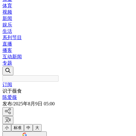
体育
视频
新闻
娱乐
生活
系列节目
直播
播客
互动新闻
专题
订阅
识于薇食
陈爱薇
发布
/
2025年8月9日 05:00
小
标准
中
大