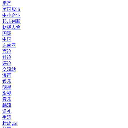
房产
美国股市
中小企业
起步创新
财经人物
国际
中国
东南亚
言论
社论
评论
交流站
漫画
娱乐
明星
影视
音乐
韩流
送礼
生活
壮龄go!