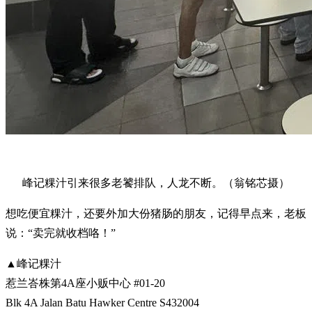
峰记粿汁引来很多老饕排队，人龙不断。（翁铭芯摄）
想吃便宜粿汁，还要外加大份猪肠的朋友，记得早点来，老板
说：“卖完就收档咯！”
▲峰记粿汁
惹兰峇株第4A座小贩中心 #01-20
Blk 4A Jalan Batu Hawker Centre S432004