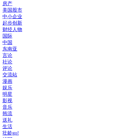
房产
美国股市
中小企业
起步创新
财经人物
国际
中国
东南亚
言论
社论
评论
交流站
漫画
娱乐
明星
影视
音乐
韩流
送礼
生活
壮龄go!