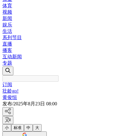
体育
视频
新闻
娱乐
生活
系列节目
直播
播客
互动新闻
专题
订阅
壮龄go!
黄俊恒
发布
/
2025年8月23日 08:00
小
标准
中
大