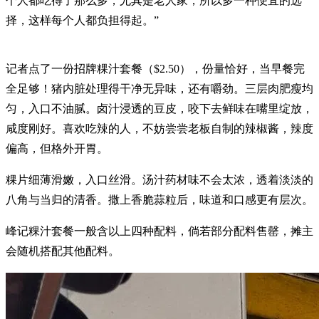
个人都吃得了那么多，尤其是老人家，所以多一种便宜的选
择，这样每个人都负担得起。”
记者点了一份招牌粿汁套餐（$2.50），份量恰好，当早餐完
全足够！猪内脏处理得干净无异味，还有嚼劲。三层肉肥瘦均
匀，入口不油腻。卤汁浸透的豆皮，咬下去鲜味在嘴里绽放，
咸度刚好。喜欢吃辣的人，不妨尝尝老板自制的辣椒酱，辣度
偏高，但格外开胃。
粿片细薄滑嫩，入口丝滑。汤汁药材味不会太浓，透着淡淡的
八角与当归的清香。撒上香脆蒜粒后，味道和口感更有层次。
峰记粿汁套餐一般含以上四种配料，倘若部分配料售罄，摊主
会随机搭配其他配料。