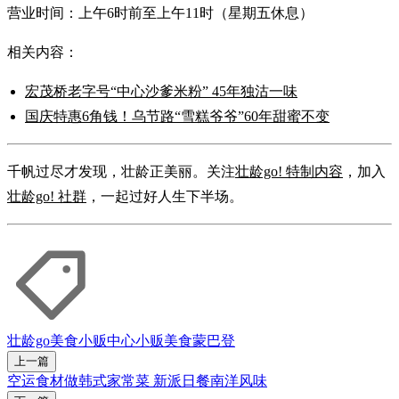
营业时间：上午6时前至上午11时（星期五休息）
相关内容：
宏茂桥老字号“中心沙爹米粉” 45年独沽一味
国庆特惠6角钱！乌节路“雪糕爷爷”60年甜蜜不变
千帆过尽才发现，壮龄正美丽。关注
壮龄go! 特制内容
，加入
壮龄go! 社群
，一起过好人生下半场。
壮龄go
美食
小贩中心
小贩美食
蒙巴登
上一篇
空运食材做韩式家常菜 新派日餐南洋风味