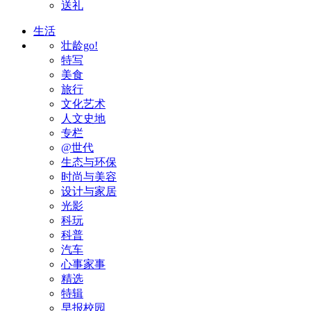
送礼
生活
壮龄go!
特写
美食
旅行
文化艺术
人文史地
专栏
@世代
生态与环保
时尚与美容
设计与家居
光影
科玩
科普
汽车
心事家事
精选
特辑
早报校园