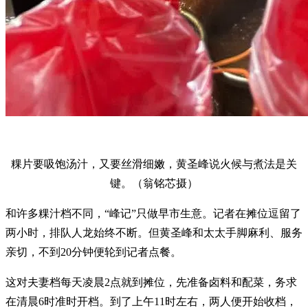
粿片要吸饱汤汁，又要丝滑细嫩，黄圣峰说火候与煮法是关
键。（翁铭芯摄）
和许多粿汁档不同，“峰记”只做早市生意。记者在摊位逗留了
两小时，排队人龙始终不断。但黄圣峰和太太手脚麻利、服务
亲切，不到20分钟便轮到记者点餐。
这对夫妻档每天凌晨2点就到摊位，先准备卤料和配菜，务求
在清晨6时准时开档。到了上午11时左右，两人便开始收档，