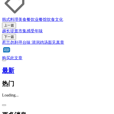
韩式料理
美食
餐饮业
餐馆
饮食文化
上一篇
越长堤逛市集感受年味
下一篇
惹兰勿刹寻台味 清润鸡汤面见真章
购买此文章
最新
热门
Loading...