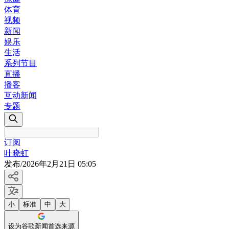
体育
视频
新闻
娱乐
生活
系列节目
直播
播客
互动新闻
专题
订阅
叶晓虹
发布
/
2026年2月21日 05:05
小
标准
中
大
设为谷歌新闻首选来源