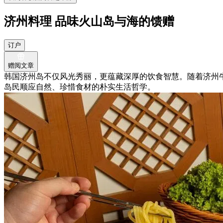
济州料理 品味火山岛与海的馈赠
订户
赠阅文章
韩国济州岛不仅风光秀丽，更蕴藏深厚的饮食智慧。随着济州
岛民顺应自然、珍惜食材的朴实生活哲学。