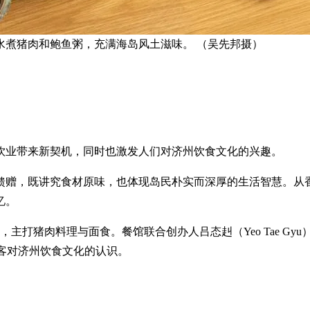
水煮猪肉和鲍鱼粥，充满海岛风土滋味。 （吴先邦摄）
饮业带来新契机，同时也激发人们对济州饮食文化的兴趣。
馈赠，既讲究食材原味，也体现岛民朴实而深厚的生活智慧。从
忆。
料理，主打猪肉料理与面食。餐馆联合创办人吕态赳（Yeo Tae Gyu）与
本地食客对济州饮食文化的认识。