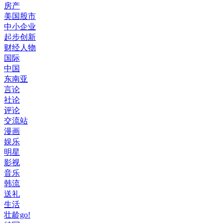
房产
美国股市
中小企业
起步创新
财经人物
国际
中国
东南亚
言论
社论
评论
交流站
漫画
娱乐
明星
影视
音乐
韩流
送礼
生活
壮龄go!