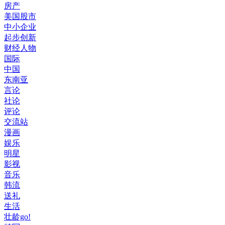
房产
美国股市
中小企业
起步创新
财经人物
国际
中国
东南亚
言论
社论
评论
交流站
漫画
娱乐
明星
影视
音乐
韩流
送礼
生活
壮龄go!