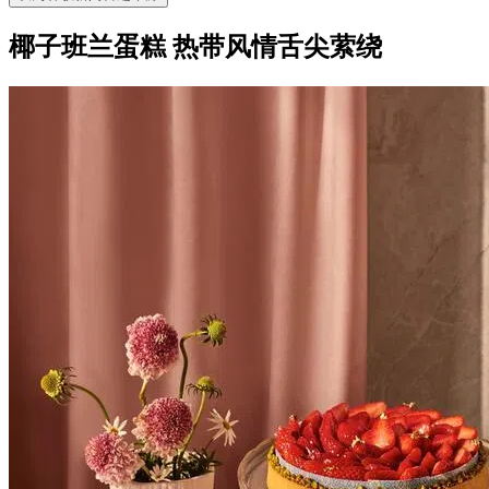
椰子班兰蛋糕 热带风情舌尖萦绕