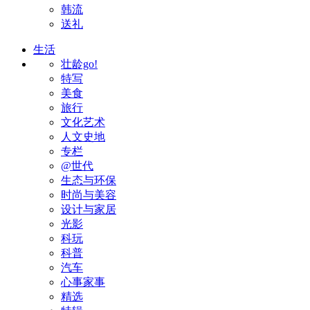
韩流
送礼
生活
壮龄go!
特写
美食
旅行
文化艺术
人文史地
专栏
@世代
生态与环保
时尚与美容
设计与家居
光影
科玩
科普
汽车
心事家事
精选