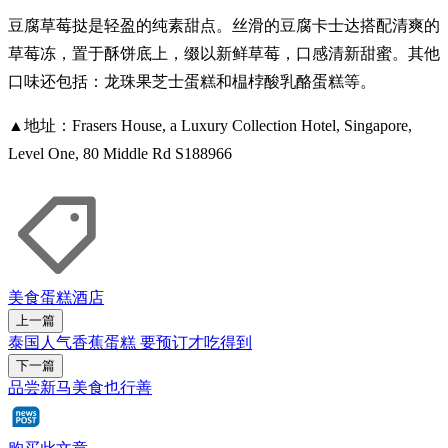
豆腐草莓挞是轻盈的纯素甜点。丝滑的豆腐卡士达搭配清爽的
草莓冻，置于酥饼底上，缀以新鲜草莓，口感清新甜蜜。其他
口味还包括：龙珠果芝士蛋糕和榅桲酸乳酪蛋糕等。
▲地址：Frasers House, a Luxury Collection Hotel, Singapore,
Level One, 80 Middle Rd S188966
美食
蛋糕
酒店
上一篇
泰国人气香蕉蛋糕 要预订才吃得到
下一篇
品尝新马美食也行善