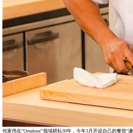
何家伟在“Omakase”领域耕耘30年，今年3月开设自己的餐馆“谦心”