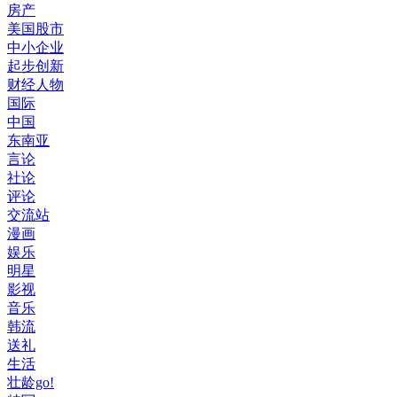
房产
美国股市
中小企业
起步创新
财经人物
国际
中国
东南亚
言论
社论
评论
交流站
漫画
娱乐
明星
影视
音乐
韩流
送礼
生活
壮龄go!