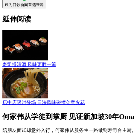
设为谷歌新闻首选来源
延伸阅读
寿司搭清酒 风味更胜一筹
店中店限时登场 日法风味碰撞创意火花
何家伟从学徒到掌厨 见证新加坡30年Omak
陪朋友面试却意外入行，何家伟从服务生一路做到寿司台主厨。3