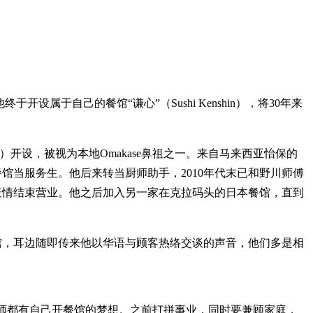
设属于自己的餐馆“谦心”（Sushi Kenshin），将30年来
ogawa）开设，被视为本地Omakase鼻祖之一。来自马来西亚怡保的
餐馆当服务生。他后来转当厨师助手，2010年代末已和野川师傅
病疫情结束营业。他之后加入另一家在克拉码头的日本餐馆，直到
馆，耳边随即传来他以华语与顾客热络交谈的声音，他们多是相
师都有自己开餐馆的梦想。之前打拼事业，同时要兼顾家庭，