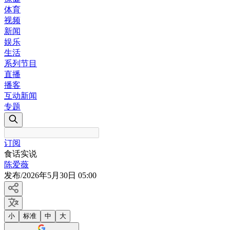
体育
视频
新闻
娱乐
生活
系列节目
直播
播客
互动新闻
专题
订阅
食话实说
陈爱薇
发布
/
2026年5月30日 05:00
小
标准
中
大