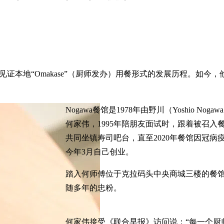
本地“Omakase”（厨师发办）用餐形式的发展历程。如今，他终于开
Nogawa餐馆是1978年由野川（Yoshio N
何家伟，1995年陪朋友面试时，跟着被召入
共同坐镇寿司吧台，直至2020年餐馆因冠
今年3月自己创业。
踏入何师傅位于克拉码头中央商城三楼的餐
随多年的忠粉。
何家伟接受《联合早报》访问说：“每一个厨