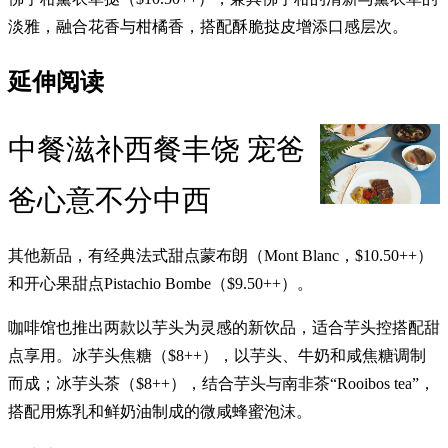
淡雅，融合花香与柑橘香，搭配酥脆挞皮增添口感层次。
延伸阅读
中餐滋补西餐丰饶 宠爸
爸心意不分中西
其他新品，有经典法式甜点蒙布朗（Mont Blanc，$10.50++）
和开心果甜点Pistachio Bombe（$9.50++）。
咖啡馆也推出两款以芋头为灵感的新饮品，适合芋头控搭配甜
点享用。冰芋头焦糖（$8++），以芋头、牛奶和咸焦糖调制
而成；冰​​芋头茶（$8++），结合芋头与南非茶“Rooibos tea”，
搭配用炼乳和鲜奶油制成的微咸蜂蜜泡沫。