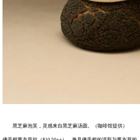
黑芝麻泡芙，灵感来自黑芝麻汤圆。（咖啡馆提供）
佛手柑薰衣草挞（$10.50++），兼具佛手柑的清新与薰衣草的