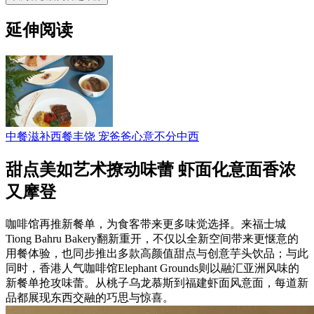
延伸阅读
中餐滋补西餐丰饶 宠爸爸心意不分中西
甜点美如艺术撩动味蕾 虾面化意面香浓
又摩登
咖啡馆再推新餐单，为食客带来更多味觉选择。来福士城
Tiong Bahru Bakery翻新重开，不仅以全新空间带来更惬意的
用餐体验，也同步推出多款高颜值甜点与创意芋头饮品；与此
同时，香港人气咖啡馆Elephant Grounds则以融汇亚洲风味的
新餐单抢攻味蕾。从桃子乌龙慕斯到福建虾面风意面，每道新
品都展现东西交融的巧思与惊喜。