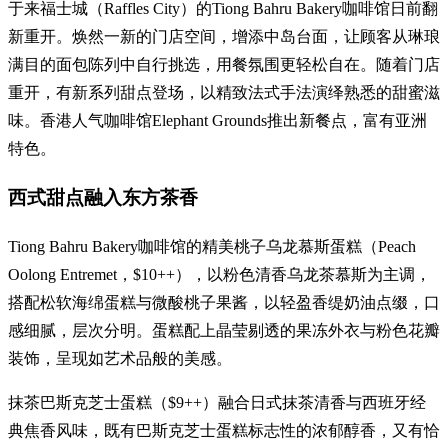
于来福士城（Raffles City）的Tiong Bahru Bakery咖啡馆日前翻
新重开。焕然一新的门店空间，增添中岛台面，让顾客从琳琅
满目的面包陈列中自行挑选，用餐氛围更轻松自在。随着门店
重开，有新系列甜点登场，以精致法式手法演绎熟悉的甜蜜滋
味。香港人气咖啡馆Elephant Grounds推出新餐点，富有亚洲
特色。
西式甜点融入东方茶香
Tiong Bahru Bakery咖啡馆的精美桃子乌龙慕斯蛋糕（Peach
Oolong Entremet，$10++），以粉色清香乌龙茶慕斯为主调，
搭配松软海绵蛋糕与微酸桃子果酱，以轻盈香缇奶油点缀，口
感细腻，层次分明。蛋糕配上晶莹剔透的果冻外衣与粉色花瓣
装饰，呈现如艺术品般的美感。
抹茶巴斯克芝士蛋糕（$9++）融合日式抹茶清香与西班牙经
典焦香风味，既有巴斯克芝士蛋糕标志性的浓郁醇香，又有恰