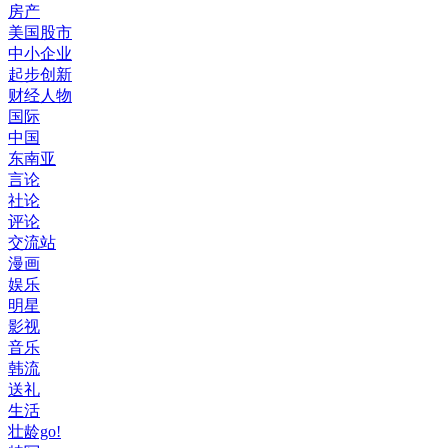
房产
美国股市
中小企业
起步创新
财经人物
国际
中国
东南亚
言论
社论
评论
交流站
漫画
娱乐
明星
影视
音乐
韩流
送礼
生活
壮龄go!