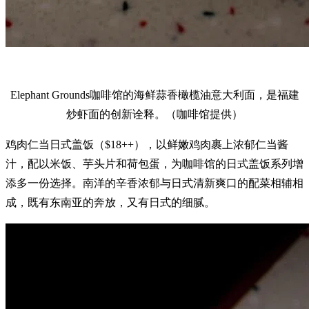
Elephant Grounds咖啡馆的海鲜蒜香橄榄油意大利面，是福建
炒虾面的创新诠释。（咖啡馆提供）
鸡肉仁当日式盖饭（$18++），以鲜嫩鸡肉裹上浓郁仁当酱
汁，配以米饭、芋头片和荷包蛋，为咖啡馆的日式盖饭系列增
添多一份选择。南洋的辛香浓郁与日式清新爽口的配菜相辅相
成，既有东南亚的奔放，又有日式的细腻。