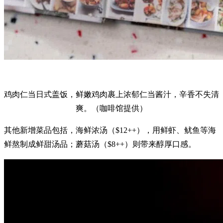
鸡肉仁当日式盖饭，鲜嫩鸡肉裹上浓郁仁当酱汁，辛香不失清
爽。（咖啡馆提供）
其他新增菜品包括，海鲜浓汤（$12++），用鲜虾、鱿鱼等海
鲜熬制成鲜甜汤品；蘑菇汤（$8++）则带来醇厚口感。