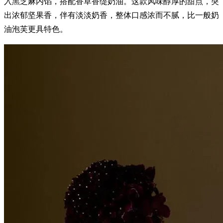
入黑芝麻内馅，搭配香草香缇奶油。这款风味醇厚的甜点，突
出浓郁坚果香，伴有淡淡奶香，整体口感浓而不腻，比一般奶
油泡芙更具特色。