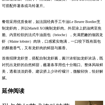
可搭配炸薯条或马铃薯片。
餐馆采用优质食材，如法国经典手工牛油Le Beurre Bordier烹
制龙虾肉，并以Martell XO腌制龙虾肉。外层涂上奶油烤至焦
脆、内里松软的法式牛油面包（brioche），夹满肥嫩的缅因龙
虾（Maine lobster）肉块，口感紧实饱满，一口咬下既有面包
的酥脆香气，又有龙虾肉的鲜甜与酱香。
首推招牌龙虾堡，搭配自制龙虾酱，酱汁浓郁如龙虾浓汤，既
衬托出龙虾的自然鲜甜，蘸薯条享用也十分顺口。整体风味鲜
美，透着淡淡奶香。建议挤上少许柠檬汁，微酸轻快，恰好解
腻。
延伸阅读