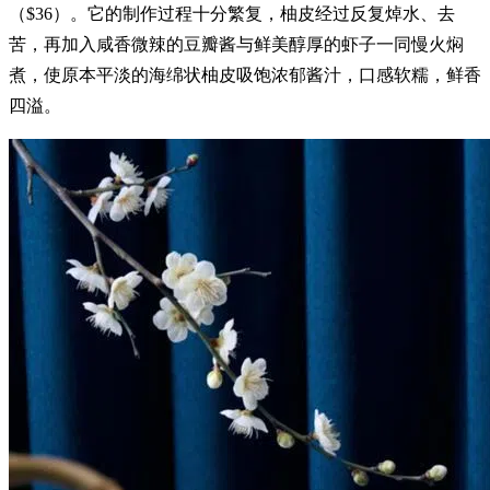
（$36）。它的制作过程十分繁复，柚皮经过反复焯水、去
苦，再加入咸香微辣的豆瓣酱与鲜美醇厚的虾子一同慢火焖
煮，使原本平淡的海绵状柚皮吸饱浓郁酱汁，口感软糯，鲜香
四溢。