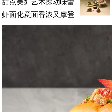
甜点美如艺术撩动味蕾
虾面化意面香浓又摩登