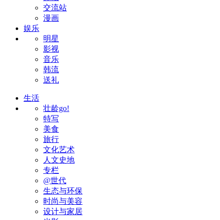
交流站
漫画
娱乐
明星
影视
音乐
韩流
送礼
生活
壮龄go!
特写
美食
旅行
文化艺术
人文史地
专栏
@世代
生态与环保
时尚与美容
设计与家居