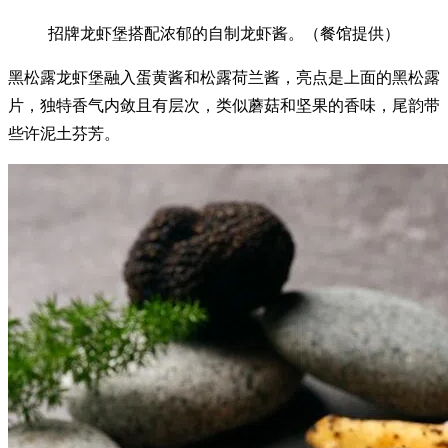
招牌龙虾堡搭配浓郁的自制龙虾酱。（餐馆提供）
黑松露龙虾堡融入蛋黄酱和松露荷兰酱，亮点是上面的黑松露
片，独特香气内敛且有层次，类似蘑菇和坚果的香味，尾韵带
些许泥土芬芳。