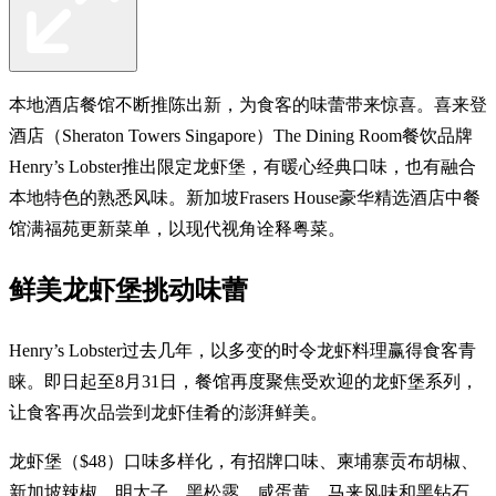
本地酒店餐馆不断推陈出新，为食客的味蕾带来惊喜。喜来登
酒店（Sheraton Towers Singapore）The Dining Room餐饮品牌
Henry’s Lobster推出限定龙虾堡，有暖心经典口味，也有融合
本地特色的熟悉风味。新加坡Frasers House豪华精选酒店中餐
馆满福苑更新菜单，以现代视角诠释粤菜。
鲜美龙虾堡挑动味蕾
Henry’s Lobster过去几年，以多变的时令龙虾料理赢得食客青
睐。即日起至8月31日，餐馆再度聚焦受欢迎的龙虾堡系列，
让食客再次品尝到龙虾佳肴的澎湃鲜美。
龙虾堡（$48）口味多样化，有招牌口味、柬埔寨贡布胡椒、
新加坡辣椒、明太子、黑松露、咸蛋黄、马来风味和黑钻石，