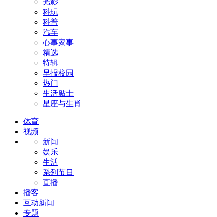
光影
科玩
科普
汽车
心事家事
精选
特辑
早报校园
热门
生活贴士
星座与生肖
体育
视频
新闻
娱乐
生活
系列节目
直播
播客
互动新闻
专题