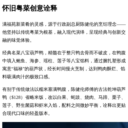
怀旧粤菜创意诠释
满福苑新菜肴的灵感，源于行政副总厨陈健伦的烹饪理念——
他坚持以传统粤菜为根基，融入现代演绎，呈现经典与创新交
融的味觉体验。
经典名菜八宝葫芦鸭，精髓在于整只鸭去骨而不破皮，在鸭腹
中填入鲍鱼、海参、瑶柱、莲子等八宝馅料，通过捆扎塑形成
寓意“福禄”的葫芦状，经长时间慢火烹制，达到鸭肉酥烂、馅
料吸满肉汁的极致口感。
有别于传统做法以糯米塞满鸭腹，陈健伦师傅的古法乾坤葫芦
鸭（$128）省略米饭，改以白果、蚝豉、烧肉、马蹄、栗子、
莲子、野生菌菇和虾米入馅，配料之间微妙平衡，诠释出更贴
合现代口味的轻盈版本。