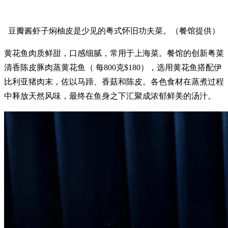
豆瓣酱虾子焖柚皮是少见的粤式怀旧功夫菜。（餐馆提供）
黄花鱼肉质鲜甜，口感细腻，常用于上海菜。餐馆的创新粤菜
清香陈皮豚肉蒸黄花鱼（ 每800克$180），选用黄花鱼搭配伊
比利亚猪肉末，佐以马蹄、香菇和陈皮。各色食材在蒸煮过程
中释放天然风味，最终在鱼身之下汇聚成浓郁鲜美的汤汁。