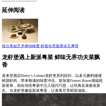
延伸阅读
甜点美如艺术撩动味蕾 虾面化意面香浓又摩登
龙虾堡遇上新派粤菜 鲜味无界功夫菜飘
香
喜来登酒店Henry’s Lobster龙虾堡系列回归，以多元酱料碰撞
鲜甜虾肉，带来饱满的味蕾冲击。新加坡Frasers House满福苑
新菜单，则在传统粤菜中注入现代巧思，让经典名菜焕发新
生。当龙虾堡邂逅新派粤菜，让食客尽享鲜甜滋味。