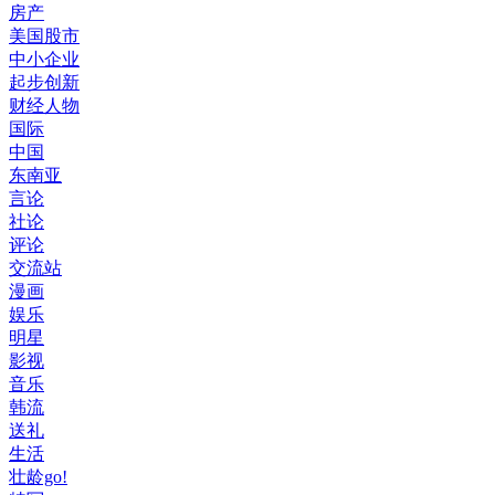
房产
美国股市
中小企业
起步创新
财经人物
国际
中国
东南亚
言论
社论
评论
交流站
漫画
娱乐
明星
影视
音乐
韩流
送礼
生活
壮龄go!