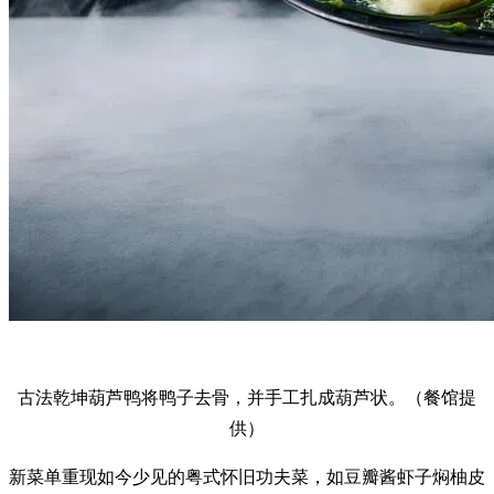
古法乾坤葫芦鸭将鸭子去骨，并手工扎成葫芦状。（餐馆提
供）
新菜单重现如今少见的粤式怀旧功夫菜，如豆瓣酱虾子焖柚皮