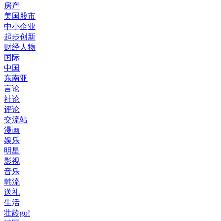
房产
美国股市
中小企业
起步创新
财经人物
国际
中国
东南亚
言论
社论
评论
交流站
漫画
娱乐
明星
影视
音乐
韩流
送礼
生活
壮龄go!