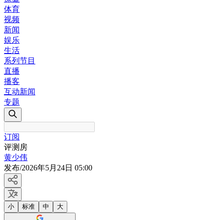
体育
视频
新闻
娱乐
生活
系列节目
直播
播客
互动新闻
专题
订阅
评测房
黄少伟
发布
/
2026年5月24日 05:00
小
标准
中
大