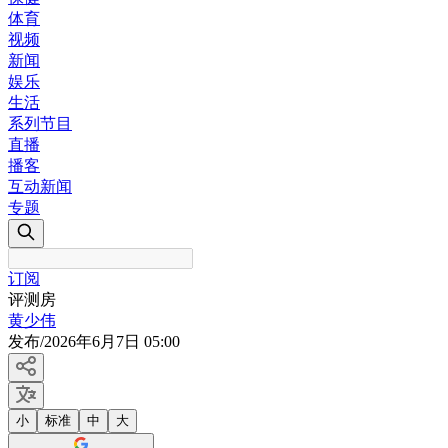
体育
视频
新闻
娱乐
生活
系列节目
直播
播客
互动新闻
专题
订阅
评测房
黄少伟
发布
/
2026年6月7日 05:00
小
标准
中
大