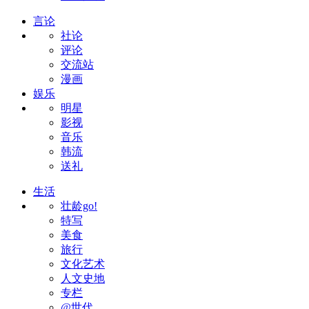
言论
社论
评论
交流站
漫画
娱乐
明星
影视
音乐
韩流
送礼
生活
壮龄go!
特写
美食
旅行
文化艺术
人文史地
专栏
@世代