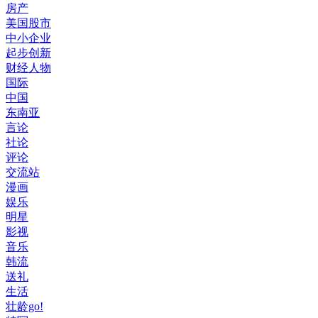
房产
美国股市
中小企业
起步创新
财经人物
国际
中国
东南亚
言论
社论
评论
交流站
漫画
娱乐
明星
影视
音乐
韩流
送礼
生活
壮龄go!