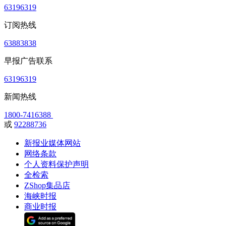
63196319
订阅热线
63883838
早报广告联系
63196319
新闻热线
1800-7416388
或
92288736
新报业媒体网站
网络条款
个人资料保护声明
全检索
ZShop集品店
海峡时报
商业时报