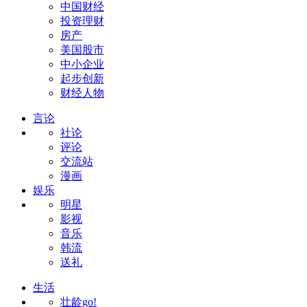
中国财经
投资理财
房产
美国股市
中小企业
起步创新
财经人物
言论
社论
评论
交流站
漫画
娱乐
明星
影视
音乐
韩流
送礼
生活
壮龄go!