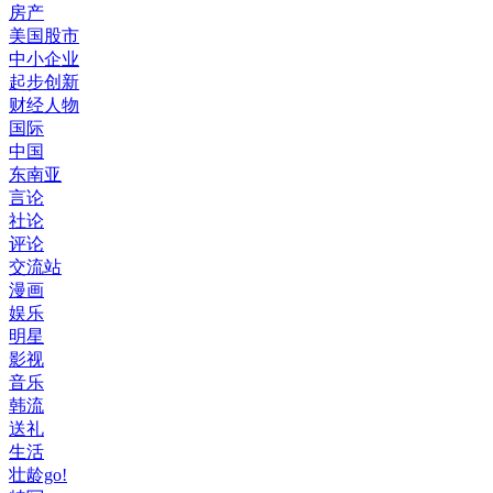
房产
美国股市
中小企业
起步创新
财经人物
国际
中国
东南亚
言论
社论
评论
交流站
漫画
娱乐
明星
影视
音乐
韩流
送礼
生活
壮龄go!