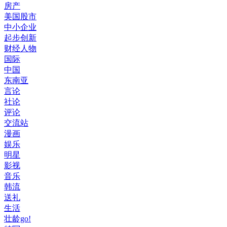
房产
美国股市
中小企业
起步创新
财经人物
国际
中国
东南亚
言论
社论
评论
交流站
漫画
娱乐
明星
影视
音乐
韩流
送礼
生活
壮龄go!