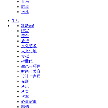
音乐
韩流
送礼
生活
壮龄go!
特写
美食
旅行
文化艺术
人文史地
专栏
@世代
生态与环保
时尚与美容
设计与家居
光影
科玩
科普
汽车
心事家事
精选