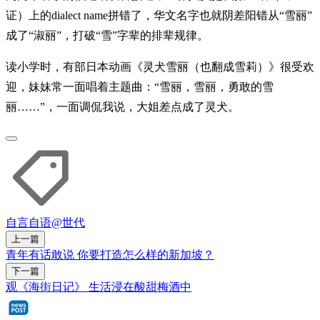
证）上的dialect name拼错了，华文名字也就阴差阳错从“雪丽”
成了“淑丽”，打破“雪”字辈的排辈规律。
读小学时，有部日本动画《灵犬雪丽（也翻成雪莉）》很受欢
迎，妹妹常一面唱着主题曲：“雪丽，雪丽，勇敢的雪
丽……”，一面调侃我说，大姐差点成了灵犬。
自言自语
@世代
上一篇
青年有话敢说 你要打造怎么样的新加坡？
下一篇
观《海街日记》 生活浸在酸甜梅酒中