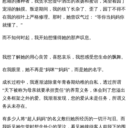
慰藉的播种者，我贪求您壶中洒出的表扬和蜜语，渴望着园丁
宠溺的触摸。叛逆期间，我的枝丫长杂了、歪了，园丁不得不
在我的枝叶上严格修理。那时，她曾叹气过： “等你当妈妈你
就懂了。”
而不知何时起，我开始想懂得她的那声叹息。
我想了解她的用心良苦，喜怒哀乐，我想感受您生命的飘舞。
在我眼里，她不再是“妈咪”“妈妈”，而是她的名字。
成长过程中，我逐渐滤除童年青春期幼稚的自私，透过所谓
“天下被称为母亲就要承担责任”的养育义务，体会到了您溢出
义务框架之外的爱。我渐渐发现，您的爱从未是任务，所谓义
务从未存在。
有多少人将“超人妈妈”的名义敷衍她所经历的一切汗与泪。而
我听见她午觉时想念外公的哭泣，看见她接待客人前脱下的围