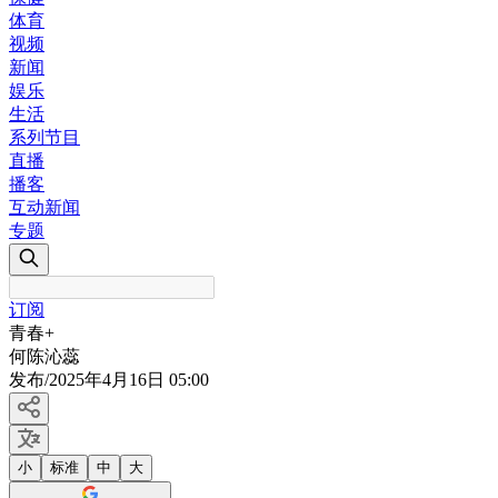
体育
视频
新闻
娱乐
生活
系列节目
直播
播客
互动新闻
专题
订阅
青春+
何陈沁蕊
发布
/
2025年4月16日 05:00
小
标准
中
大