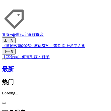
青春+
@世代
字食族
母亲
上一篇
《黄城夜韵2025》与你有约 带你踏上蜕变之旅
下一篇
【字食族】何陈思蕊：鞋子
最新
热门
Loading...