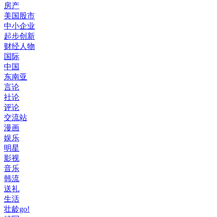
房产
美国股市
中小企业
起步创新
财经人物
国际
中国
东南亚
言论
社论
评论
交流站
漫画
娱乐
明星
影视
音乐
韩流
送礼
生活
壮龄go!