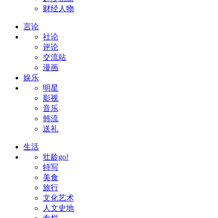
财经人物
言论
社论
评论
交流站
漫画
娱乐
明星
影视
音乐
韩流
送礼
生活
壮龄go!
特写
美食
旅行
文化艺术
人文史地