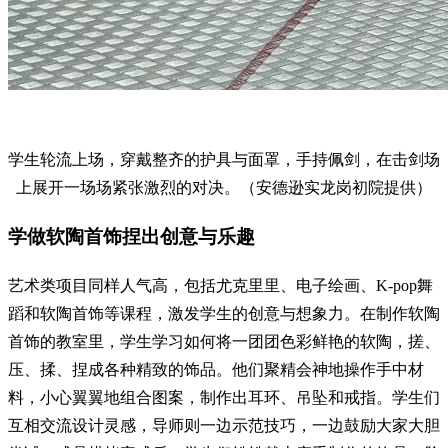
学生轮流上场，穿戴整齐的护具与面罩，手持佩剑，在击剑场
上展开一场场紧张激烈的对决。（安德逊实龙岗初院提供）
学做软陶首饰捏出创意与乐趣
艺术类项目同样人气高，包括尤克里里、电子绘画、K-pop舞
蹈和软陶首饰等课程，激发学生的创意与想象力。在制作软陶
首饰的教室里，学生学习如何将一团团色彩鲜艳的软陶，搓、
压、揉、捏成各种精致的饰品。他们聚精会神地操作手中材
料，小心翼翼地组合图案，制作出耳环、吊坠和戒指。学生们
互相交流设计灵感，导师则一边示范技巧，一边鼓励大家大胆