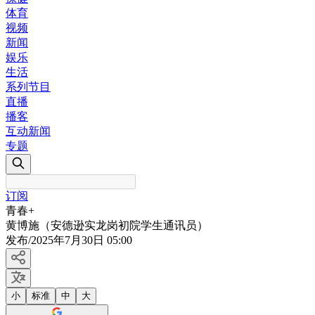
体育
视频
新闻
娱乐
生活
系列节目
直播
播客
互动新闻
专题
订阅
青春+
黄博施（安德逊实龙岗初院学生通讯员）
发布
/
2025年7月30日 05:00
小
标准
中
大