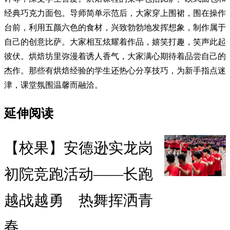
经典巧克力面包。导师简单示范后，大家穿上围裙，围在操作
台前，利用五颜六色的食材，兴致勃勃地发挥想象，制作属于
自己的创意比萨。大家相互炫耀着作品，嬉笑打趣，笑声此起
彼伏。烘焙坊里弥漫着诱人香气，大家满心期待着品尝自己的
杰作。那些有烘焙经验的学生还热心分享技巧，为新手指点迷
津，课堂氛围温馨而融洽。
延伸阅读
【校果】安德逊实龙岗
初院竞跑活动——长跑
越战越勇 热舞挥洒青
春