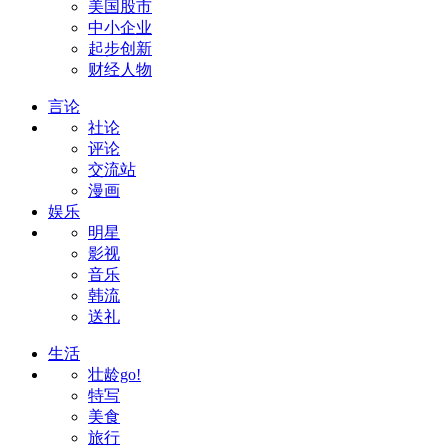
美国股市
中小企业
起步创新
财经人物
言论
社论
评论
交流站
漫画
娱乐
明星
影视
音乐
韩流
送礼
生活
壮龄go!
特写
美食
旅行