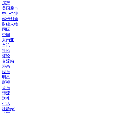
房产
美国股市
中小企业
起步创新
财经人物
国际
中国
东南亚
言论
社论
评论
交流站
漫画
娱乐
明星
影视
音乐
韩流
送礼
生活
壮龄go!