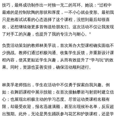
技巧，最终成功制作出一对独一无二的耳环。她说：“过程中
最难的是控制软陶的形状和厚度，一不小心就会变形。最初我
只是抱着试试看的心态选择了这个课程，没想到最后却很喜
欢，还想继续做更多首饰送给朋友们。这次活动不仅让我发现
了对手工的兴趣，也提升了我的专注力与耐心。”
负责活动策划的教师林美孚说，首次筹办大型课程确实面临不
少挑战。教师们通过积极沟通、收集学生反馈，并重新设计课
程内容，使其更贴近学生兴趣，从而有效提升了“学与玩”的效
果。同时，资源也妥善安排，确保活动顺利进行。
林美孚老师指出，学生在活动中不仅勇于探索自我兴趣。例
如：在舞蹈课程中展示技能；在首次接触攀岩与射箭时建立信
心；也展现出积极主动的学习态度。尽管运动类课程名额有
限，却最受欢迎，报名迅速满额，甚至出现候补名单，反应超
出预期。此外，无论是男生踊跃参与花艺和护肤课程，还是学