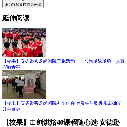
设为谷歌新闻首选来源
延伸阅读
【校果】安德逊实龙岗初院竞跑活动——长跑越战越勇 热舞
挥洒青春
【校果】安德逊实龙岗初院办研讨会 启发学生职涯规划确立
升学目标
【校果】击剑烘焙40课程随心选 安德逊