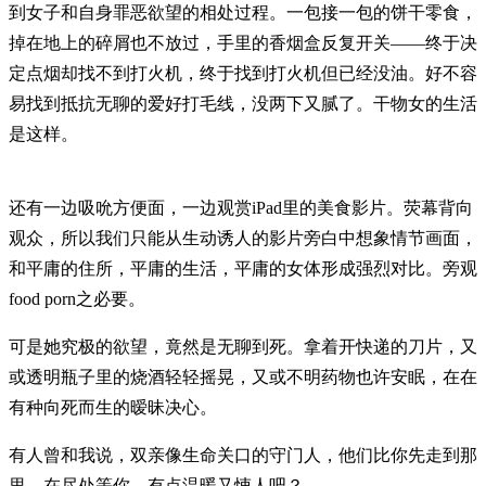
到女子和自身罪恶欲望的相处过程。一包接一包的饼干零食，
掉在地上的碎屑也不放过，手里的香烟盒反复开关——终于决
定点烟却找不到打火机，终于找到打火机但已经没油。好不容
易找到抵抗无聊的爱好打毛线，没两下又腻了。干物女的生活
是这样。
还有一边吸吮方便面，一边观赏iPad里的美食影片。荧幕背向
观众，所以我们只能从生动诱人的影片旁白中想象情节画面，
和平庸的住所，平庸的生活，平庸的女体形成强烈对比。旁观
food porn之必要。
可是她究极的欲望，竟然是无聊到死。拿着开快递的刀片，又
或透明瓶子里的烧酒轻轻摇晃，又或不明药物也许安眠，在在
有种向死而生的暧昧决心。
有人曾和我说，双亲像生命关口的守门人，他们比你先走到那
里，在尽处等你，有点温暖又悚人吧？