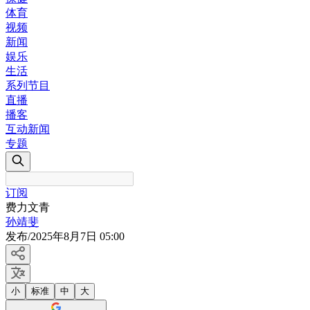
体育
视频
新闻
娱乐
生活
系列节目
直播
播客
互动新闻
专题
订阅
费力文青
孙靖斐
发布
/
2025年8月7日 05:00
小
标准
中
大