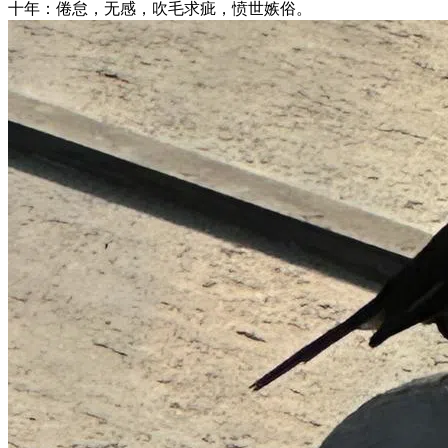
十年：倦怠，无感，吹毛求疵，愤世嫉俗。