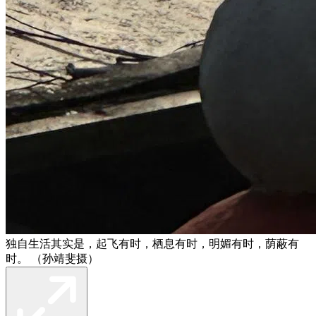
独自生活其实是，起飞有时，栖息有时，明媚有时，荫蔽有
时。 （孙靖斐摄）