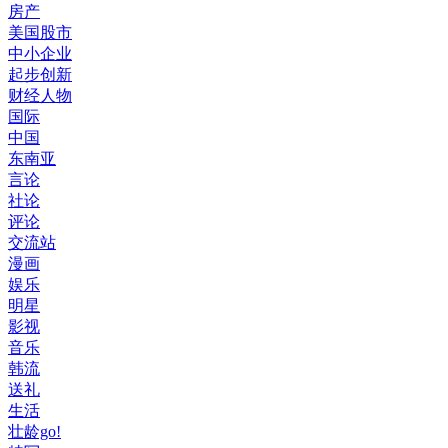
房产
美国股市
中小企业
起步创新
财经人物
国际
中国
东南亚
言论
社论
评论
交流站
漫画
娱乐
明星
影视
音乐
韩流
送礼
生活
壮龄go!