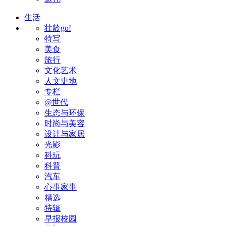
生活
壮龄go!
特写
美食
旅行
文化艺术
人文史地
专栏
@世代
生态与环保
时尚与美容
设计与家居
光影
科玩
科普
汽车
心事家事
精选
特辑
早报校园