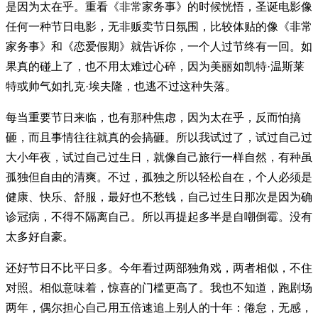
是因为太在乎。重看《非常家务事》的时候恍悟，圣诞电影像
任何一种节日电影，无非贩卖节日氛围，比较体贴的像《非常
家务事》和《恋爱假期》就告诉你，一个人过节终有一回。如
果真的碰上了，也不用太难过心碎，因为美丽如凯特·温斯莱
特或帅气如扎克·埃夫隆，也逃不过这种失落。
每当重要节日来临，也有那种焦虑，因为太在乎，反而怕搞
砸，而且事情往往就真的会搞砸。所以我试过了，试过自己过
大小年夜，试过自己过生日，就像自己旅行一样自然，有种虽
孤独但自由的清爽。不过，孤独之所以轻松自在，个人必须是
健康、快乐、舒服，最好也不愁钱，自己过生日那次是因为确
诊冠病，不得不隔离自己。所以再提起多半是自嘲倒霉。没有
太多好自豪。
还好节日不比平日多。今年看过两部独角戏，两者相似，不住
对照。相似意味着，惊喜的门槛更高了。我也不知道，跑剧场
两年，偶尔担心自己用五倍速追上别人的十年：倦怠，无感，