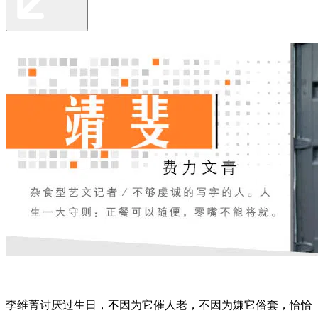
李维菁讨厌过生日，不因为它催人老，不因为嫌它俗套，恰恰