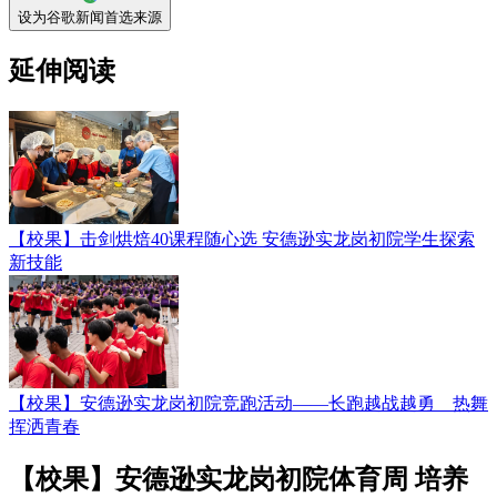
设为谷歌新闻首选来源
延伸阅读
【校果】击剑烘焙40课程随心选 安德逊实龙岗初院学生探索
新技能
【校果】安德逊实龙岗初院竞跑活动——长跑越战越勇 热舞
挥洒青春
【校果】安德逊实龙岗初院体育周 培养