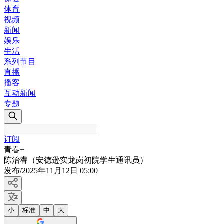
体育
视频
新闻
娱乐
生活
系列节目
直播
播客
互动新闻
专题
订阅
青春+
陈治睿（安德逊实龙岗初院学生通讯员）
发布
/
2025年11月12日 05:00
小
标准
中
大