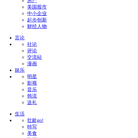
房产
美国股市
中小企业
起步创新
财经人物
言论
社论
评论
交流站
漫画
娱乐
明星
影视
音乐
韩流
送礼
生活
壮龄go!
特写
美食