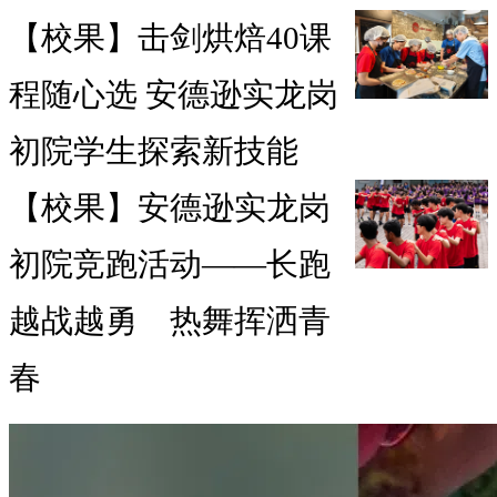
【校果】击剑烘焙40课
程随心选 安德逊实龙岗
初院学生探索新技能
【校果】安德逊实龙岗
初院竞跑活动——长跑
越战越勇 热舞挥洒青
春