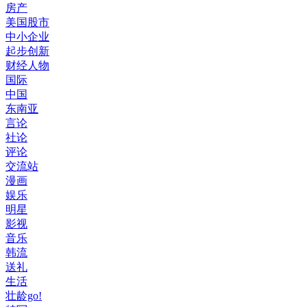
房产
美国股市
中小企业
起步创新
财经人物
国际
中国
东南亚
言论
社论
评论
交流站
漫画
娱乐
明星
影视
音乐
韩流
送礼
生活
壮龄go!