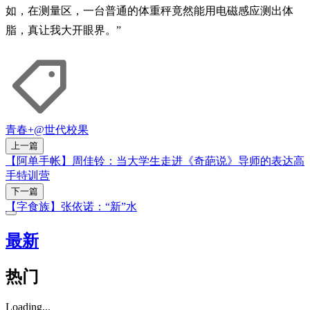
如，在测量区，一台普通的体重秤竟然能用电磁感应测出体
脂，真让我大开眼界。”
青春+
@世代
校果
上一篇
【阿单手帐】周佳铃：当大学生走进《奇葩说》导师的表达高
手特训营
下一篇
【字食族】张依诺：“新”水
最新
热门
Loading...