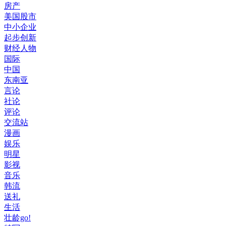
房产
美国股市
中小企业
起步创新
财经人物
国际
中国
东南亚
言论
社论
评论
交流站
漫画
娱乐
明星
影视
音乐
韩流
送礼
生活
壮龄go!