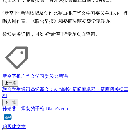
点击
这里
，免费报名。音乐营报名截止日期：5月8日。
“新空下”新谣歌唱及创作比赛由推广华文学习委员会主办，弹
唱人制作室、《联合早报》和裕廊先驱初级学院联办。
欲知更多详情，可浏览
“新空下”专题页面
查询。
新空下
推广华文学习委员会
新谣
上一篇
联合学生通讯员迎新会：AI“掌控”新闻编辑部？新鹰闯关揭真
相
下一篇
孙靖斐：黛安的手枪 Diane’s gun
购买此文章