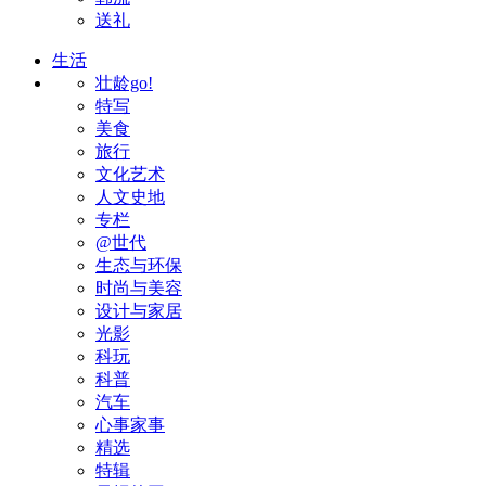
送礼
生活
壮龄go!
特写
美食
旅行
文化艺术
人文史地
专栏
@世代
生态与环保
时尚与美容
设计与家居
光影
科玩
科普
汽车
心事家事
精选
特辑