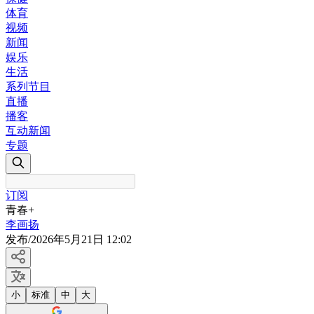
体育
视频
新闻
娱乐
生活
系列节目
直播
播客
互动新闻
专题
订阅
青春+
李画扬
发布
/
2026年5月21日 12:02
小
标准
中
大