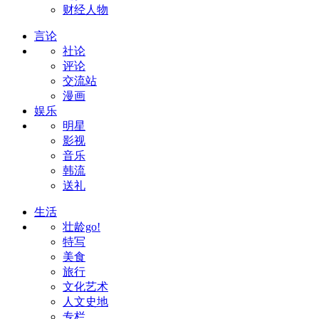
财经人物
言论
社论
评论
交流站
漫画
娱乐
明星
影视
音乐
韩流
送礼
生活
壮龄go!
特写
美食
旅行
文化艺术
人文史地
专栏