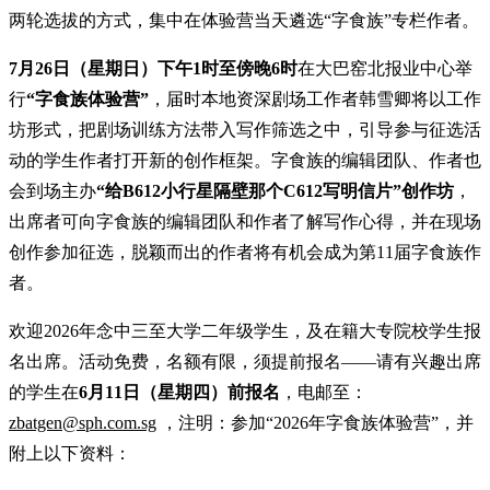
两轮选拔的方式，集中在体验营当天遴选“字食族”专栏作者。
7月26日（星期日）下午1时至傍晚6时
在大巴窑北报业中心举
行
“字食族体验营”
，届时本地资深剧场工作者韩雪卿将以工作
坊形式，把剧场训练方法带入写作筛选之中，引导参与征选活
动的学生作者打开新的创作框架。字食族的编辑团队、作者也
会到场主办
“给B612小行星隔壁那个C612写明信片”创作坊
，
出席者可向字食族的编辑团队和作者了解写作心得，并在现场
创作参加征选，脱颖而出的作者将有机会成为第11届字食族作
者。
欢迎2026年念中三至大学二年级学生，及在籍大专院校学生报
名出席。活动免费，名额有限，须提前报名——请有兴趣出席
的学生在
6月11日（星期四）前报名
，电邮至：
zbatgen@sph.com.sg
，注明：参加“2026年字食族体验营”，并
附上以下资料：