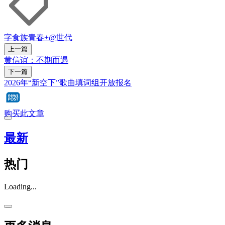
字食族
青春+
@世代
上一篇
黄信谊：不期而遇
下一篇
2026年“新空下”歌曲填词组开放报名
购买此文章
最新
热门
Loading...