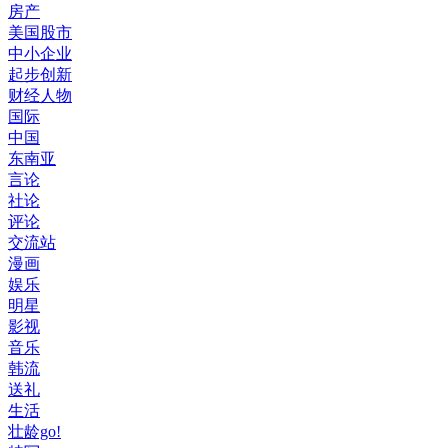
房产
美国股市
中小企业
起步创新
财经人物
国际
中国
东南亚
言论
社论
评论
交流站
漫画
娱乐
明星
影视
音乐
韩流
送礼
生活
壮龄go!