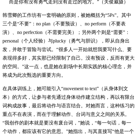
而是你有没有勇气走到没有走过的地方。”（关俊威摄）
韩雪卿的工作坊有一套明确的原则，被她概括为“5Ps”。其中
三个是“不要”：no plan（不要预设）、no perform（不要表
演）、no perfection（不需要完美）；另外两个则是“需要”：
personal（个人经验）与plucky（勇气与胆识），即从自身出
发，并敢于冒险与尝试。“很多人一开始就想我要写什么、要
表现得多好，其实那已经限制了自己。没有预设，反而有更大
的空间。”这一点，也是她在剧场中长期实践的核心理念，并
将成为此次甄选的重要方向。
在具体训练上，她可能引入“movement to text”（从身体到文
本）的方式，让参与者先通过身体动作建立结构，再以有限台
词构成故事，最后将动作与语言结合。对她而言，这种练习的
重点不在表演，而在于理解动作、台词与意义之间的关系。
“我创作的剧本就是要没有废台词，”她说，“每一句话，每一
个动作，都应该有它的意思。”她指出，与其直接写“他是一个