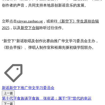
创作者的声音，共同支持本地原创新谣音乐的发展。
立即点击
xinyao.zaobao.sg
，或前往
《新空下》学生原创合辑
2025
，以及
新空下合辑
聆听过往佳作。
“新空下”新谣歌唱及创作比赛由推广华文学习委员会主办，
《联合早报》、弹唱人制作室和裕廊先驱初级学院联办。
新谣
新空下
推广华文学习委员会
上一篇
第十代字食族谈字食族 张依诺：属于“字”世代的幸运
下一篇