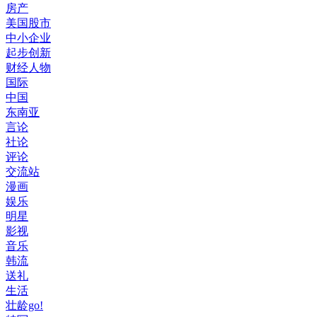
房产
美国股市
中小企业
起步创新
财经人物
国际
中国
东南亚
言论
社论
评论
交流站
漫画
娱乐
明星
影视
音乐
韩流
送礼
生活
壮龄go!