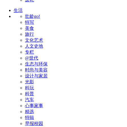
生活
壮龄go!
特写
美食
旅行
文化艺术
人文史地
专栏
@世代
生态与环保
时尚与美容
设计与家居
光影
科玩
科普
汽车
心事家事
精选
特辑
早报校园