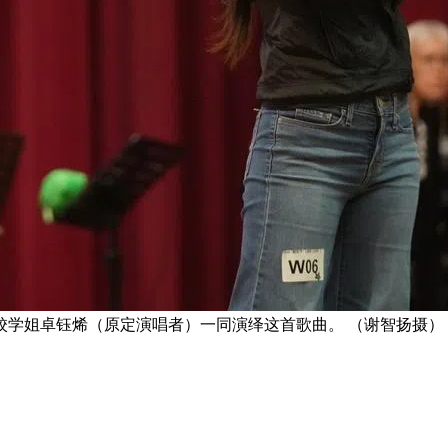
校学姐卓钰烯（原定演唱者）一同演绎这首歌曲。 （谢智扬摄）