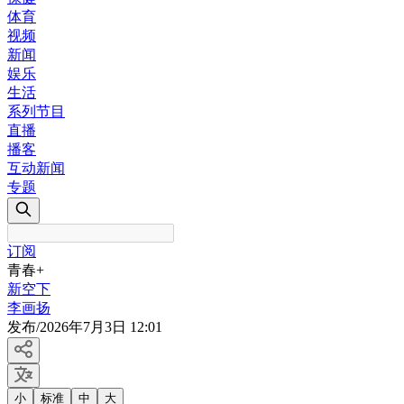
体育
视频
新闻
娱乐
生活
系列节目
直播
播客
互动新闻
专题
订阅
青春+
新空下
李画扬
发布
/
2026年7月3日 12:01
小
标准
中
大