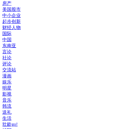
房产
美国股市
中小企业
起步创新
财经人物
国际
中国
东南亚
言论
社论
评论
交流站
漫画
娱乐
明星
影视
音乐
韩流
送礼
生活
壮龄go!