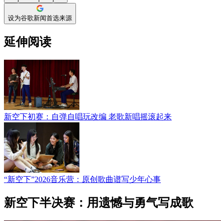
设为谷歌新闻首选来源
延伸阅读
新空下初赛：自弹自唱玩改编 老歌新唱摇滚起来
“新空下”2026音乐营：原创歌曲谱写少年心事
新空下半决赛：用遗憾与勇气写成歌