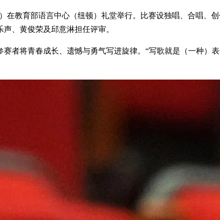
星期六）在教育部语言中心（纽顿）礼堂举行。比赛设独唱、合唱
乐声、黄俊荣及邱意淋担任评审。
参赛者将青春成长、遗憾与勇气写进旋律。“写歌就是（一种）表