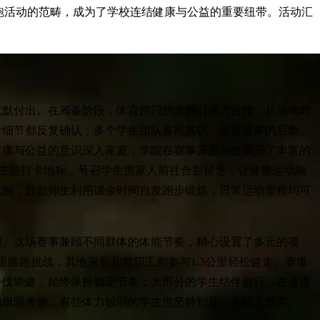
通路跑活动的范畴，成为了学校连结健康与公益的重要纽带。活动汇
默默付出。在筹备阶段，体育部门的老师们通力合作，从场地对
个细节都反复确认；多个学生团队各司其职，负责赛事的后勤、
健康与公益的意识深入家庭，学院在赛事开启前便展开了丰富的
UN”主题打卡地标，号召学生携家人前往合影留念，让健康运动融
机制，鼓励师生利用课余时间自发跑步锻炼，日常运动里程均可
烈。这场赛事兼顾不同群体的体能节奏，精心设置了多元的项
里路跑挑战，其他家长和教职工则参与1.3公里轻松健走。赛道
步伐矫健，始终保持稳定节奏；大部分的学生结伴前行，在速度
的极限考验，有些体力较弱的学生也坚持到底，不轻言放弃。