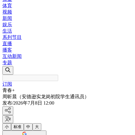
体育
视频
新闻
娱乐
生活
系列节目
直播
播客
互动新闻
专题
订阅
青春+
周昕晨（安德逊实龙岗初院学生通讯员）
发布
/
2026年7月8日 12:00
小
标准
中
大