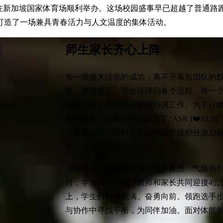
29日在新加坡国家体育场顺利举办。这场校园盛事早已超越了普
打造了一场兼具青春活力与人文温度的集体活动。
师生家长齐心上阵
每一场盛大活动的成功，离不开幕后团队的
接、赛道规划、安全保障到各个流程，每一
现场主持以及外部机构的协调工作。为了让
预热筹备。校园外特地设置了“ASR I❤️R
入家庭生活。同时，学院推出班级积分激励
累计，为班级加分。
活动当日，国家体育场内秩序井然、气氛热
目：学生组别与部分教师和家长共同迎接4公
上，学生们精神饱满、奋勇向前。领跑选手
与协作中寻找平衡，为同伴加油。面对体能