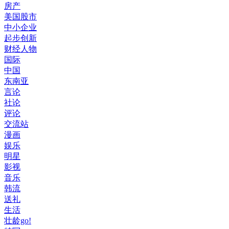
房产
美国股市
中小企业
起步创新
财经人物
国际
中国
东南亚
言论
社论
评论
交流站
漫画
娱乐
明星
影视
音乐
韩流
送礼
生活
壮龄go!