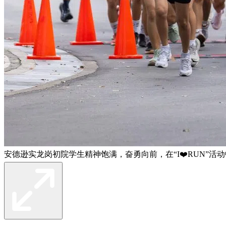
安德逊实龙岗初院学生精神饱满，奋勇向前，在“I❤️RUN”