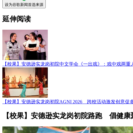
设为谷歌新闻首选来源
延伸阅读
【校果】安德逊实龙岗初院中文学会《一出戏》：戏中戏两重
【校果】安德逊实龙岗初院AGNI 2026 跨校活动激发创意促
【校果】安德逊实龙岗初院路跑 倡健康