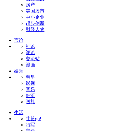
房产
美国股市
中小企业
起步创新
财经人物
言论
社论
评论
交流站
漫画
娱乐
明星
影视
音乐
韩流
送礼
生活
壮龄go!
特写
美食