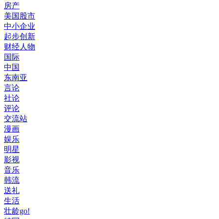
房产
美国股市
中小企业
起步创新
财经人物
国际
中国
东南亚
言论
社论
评论
交流站
漫画
娱乐
明星
影视
音乐
韩流
送礼
生活
壮龄go!