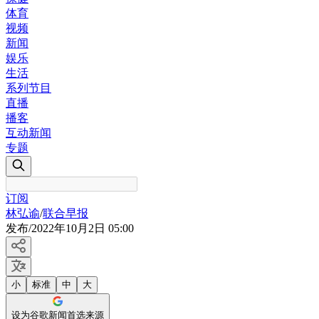
体育
视频
新闻
娱乐
生活
系列节目
直播
播客
互动新闻
专题
订阅
林弘谕
/
联合早报
发布
/
2022年10月2日 05:00
小
标准
中
大
设为谷歌新闻首选来源