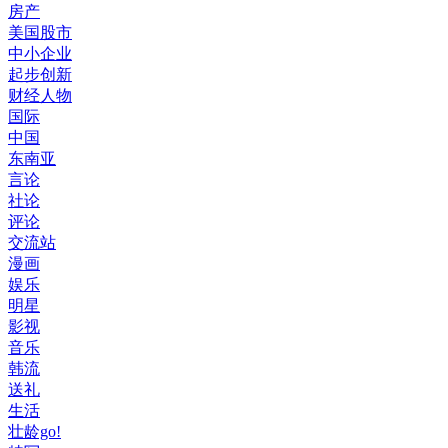
房产
美国股市
中小企业
起步创新
财经人物
国际
中国
东南亚
言论
社论
评论
交流站
漫画
娱乐
明星
影视
音乐
韩流
送礼
生活
壮龄go!