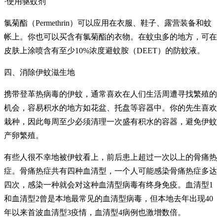
·使用驱蚊剂
氯菊酯（Permethrin）可以应用在衣服、鞋子、露营装备和蚊
帐上。你也可以买含有氯菊酯的衣物。在蚊虫多的地方，可在
皮肤上涂喷含有至少10%浓度避蚊胺（DEET）的防蚊液。
四、消除伊蚊滋生地
携带登革热病毒的伊蚊，通常喜欢在人们生活周遭寻找繁殖的
机会，容易积水的地方如花盆、托盘等容器中。你的先生喜欢
栽种，因此每周至少必须清理一次盛有积水的容器，避免伊蚊
产卵繁殖。
有些人很不幸地被伊蚊看上，前后患上超过一次以上的骨痛热
症。骨痛热症共有四种血清型，一个人可能感染骨痛热症多达
四次，感染一种就会对这种血清型病毒有终身免疫。血清型1
和血清型2曾是本地最常见的血清型病毒，但本地去年出现40
年以来首波血清型3疫情，血清型4病例也激增数倍。