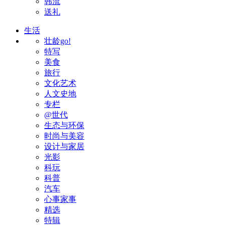
韩流
送礼
生活
壮龄go!
特写
美食
旅行
文化艺术
人文史地
专栏
@世代
生态与环保
时尚与美容
设计与家居
光影
科玩
科普
汽车
心事家事
精选
特辑