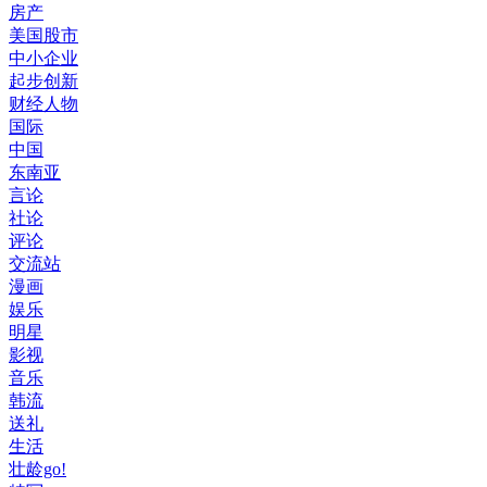
房产
美国股市
中小企业
起步创新
财经人物
国际
中国
东南亚
言论
社论
评论
交流站
漫画
娱乐
明星
影视
音乐
韩流
送礼
生活
壮龄go!