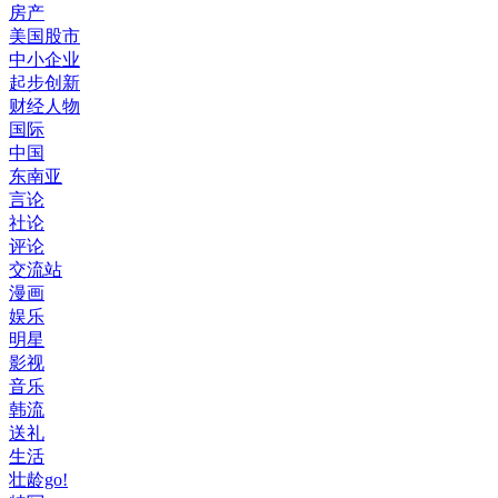
房产
美国股市
中小企业
起步创新
财经人物
国际
中国
东南亚
言论
社论
评论
交流站
漫画
娱乐
明星
影视
音乐
韩流
送礼
生活
壮龄go!