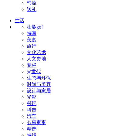
韩流
送礼
生活
壮龄go!
特写
美食
旅行
文化艺术
人文史地
专栏
@世代
生态与环保
时尚与美容
设计与家居
光影
科玩
科普
汽车
心事家事
精选
特辑