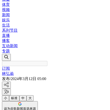
体育
视频
新闻
娱乐
生活
系列节目
直播
播客
互动新闻
专题
订阅
林弘谕
发布
/
2024年3月12日 05:00
小
标准
中
大
设为谷歌新闻首选来源