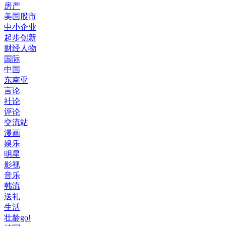
房产
美国股市
中小企业
起步创新
财经人物
国际
中国
东南亚
言论
社论
评论
交流站
漫画
娱乐
明星
影视
音乐
韩流
送礼
生活
壮龄go!