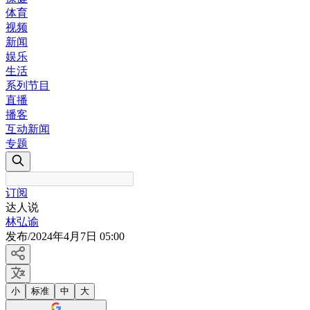
体育
视频
新闻
娱乐
生活
系列节目
直播
播客
互动新闻
专题
订阅
达人说
林弘谕
发布
/
2024年4月7日 05:00
小
标准
中
大