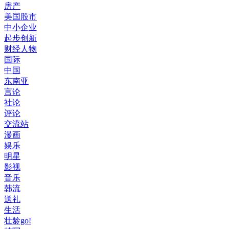
房产
美国股市
中小企业
起步创新
财经人物
国际
中国
东南亚
言论
社论
评论
交流站
漫画
娱乐
明星
影视
音乐
韩流
送礼
生活
壮龄go!