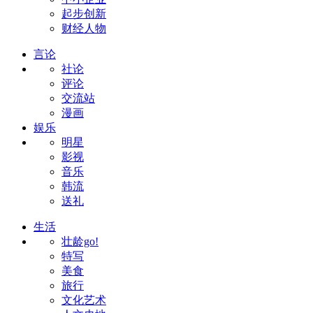
起步创新
财经人物
言论
社论
评论
交流站
漫画
娱乐
明星
影视
音乐
韩流
送礼
生活
壮龄go!
特写
美食
旅行
文化艺术