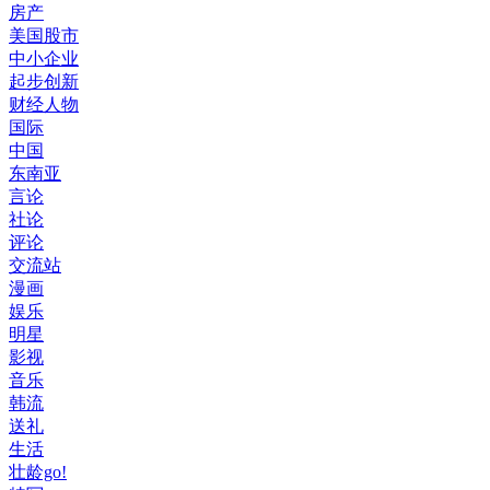
房产
美国股市
中小企业
起步创新
财经人物
国际
中国
东南亚
言论
社论
评论
交流站
漫画
娱乐
明星
影视
音乐
韩流
送礼
生活
壮龄go!