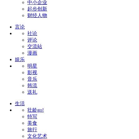
中小企业
起步创新
财经人物
言论
社论
评论
交流站
漫画
娱乐
明星
影视
音乐
韩流
送礼
生活
壮龄go!
特写
美食
旅行
文化艺术