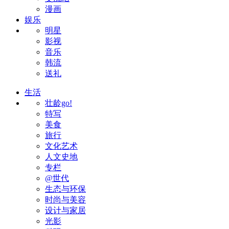
漫画
娱乐
明星
影视
音乐
韩流
送礼
生活
壮龄go!
特写
美食
旅行
文化艺术
人文史地
专栏
@世代
生态与环保
时尚与美容
设计与家居
光影