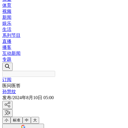
体育
视频
新闻
娱乐
生活
系列节目
直播
播客
互动新闻
专题
订阅
医问医答
孙慧纹
发布
/
2024年8月10日 05:00
小
标准
中
大