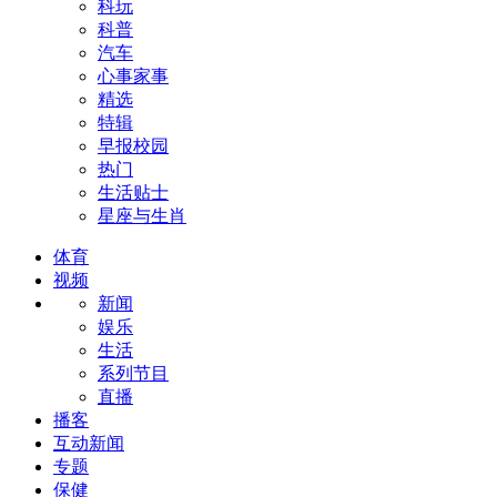
科玩
科普
汽车
心事家事
精选
特辑
早报校园
热门
生活贴士
星座与生肖
体育
视频
新闻
娱乐
生活
系列节目
直播
播客
互动新闻
专题
保健