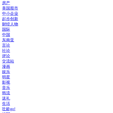
房产
美国股市
中小企业
起步创新
财经人物
国际
中国
东南亚
言论
社论
评论
交流站
漫画
娱乐
明星
影视
音乐
韩流
送礼
生活
壮龄go!