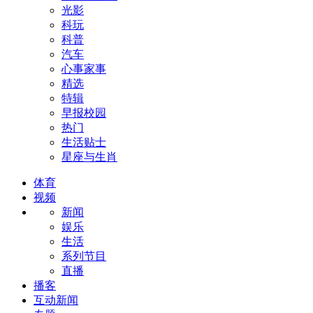
光影
科玩
科普
汽车
心事家事
精选
特辑
早报校园
热门
生活贴士
星座与生肖
体育
视频
新闻
娱乐
生活
系列节目
直播
播客
互动新闻