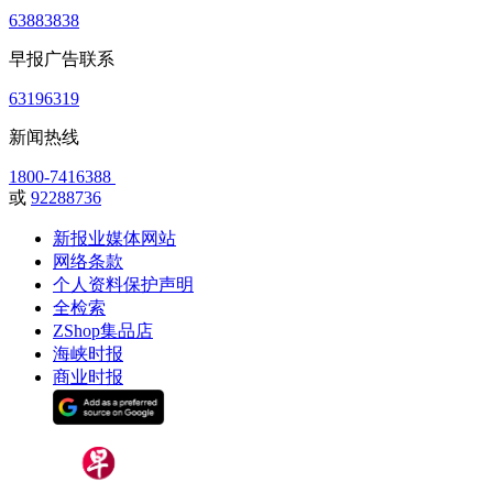
63883838
早报广告联系
63196319
新闻热线
1800-7416388
或
92288736
新报业媒体网站
网络条款
个人资料保护声明
全检索
ZShop集品店
海峡时报
商业时报