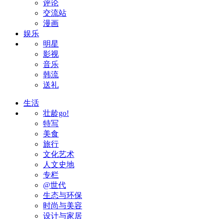
评论
交流站
漫画
娱乐
明星
影视
音乐
韩流
送礼
生活
壮龄go!
特写
美食
旅行
文化艺术
人文史地
专栏
@世代
生态与环保
时尚与美容
设计与家居