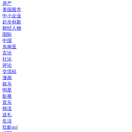
房产
美国股市
中小企业
起步创新
财经人物
国际
中国
东南亚
言论
社论
评论
交流站
漫画
娱乐
明星
影视
音乐
韩流
送礼
生活
壮龄go!