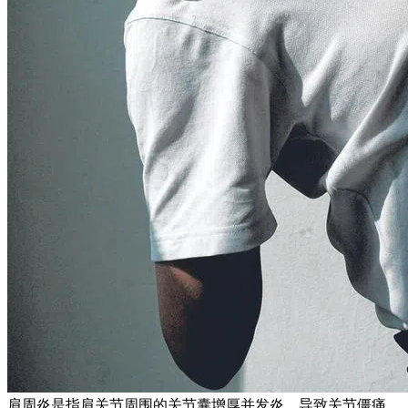
肩周炎是指肩关节周围的关节囊增厚并发炎，导致关节僵痛。