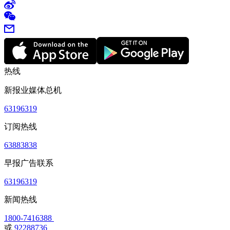
热线
新报业媒体总机
63196319
订阅热线
63883838
早报广告联系
63196319
新闻热线
1800-7416388
或
92288736