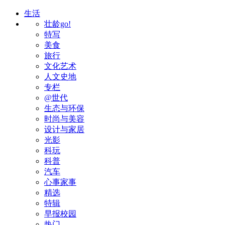
生活
壮龄go!
特写
美食
旅行
文化艺术
人文史地
专栏
@世代
生态与环保
时尚与美容
设计与家居
光影
科玩
科普
汽车
心事家事
精选
特辑
早报校园
热门