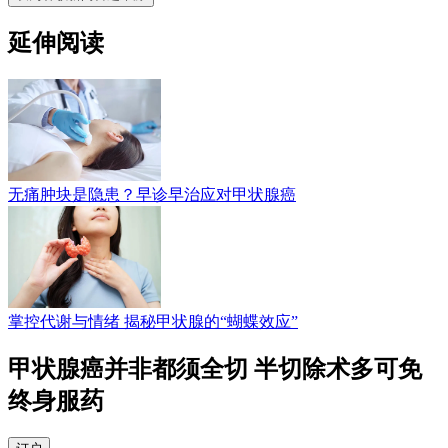
延伸阅读
无痛肿块是隐患？早诊早治应对甲状腺癌
掌控代谢与情绪 揭秘甲状腺的“蝴蝶效应”
甲状腺癌并非都须全切 半切除术多可免
终身服药