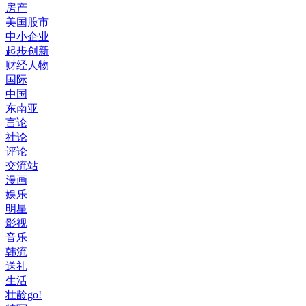
房产
美国股市
中小企业
起步创新
财经人物
国际
中国
东南亚
言论
社论
评论
交流站
漫画
娱乐
明星
影视
音乐
韩流
送礼
生活
壮龄go!