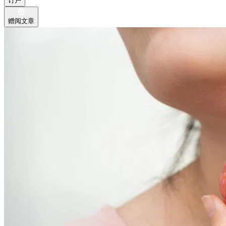
订户
赠阅文章