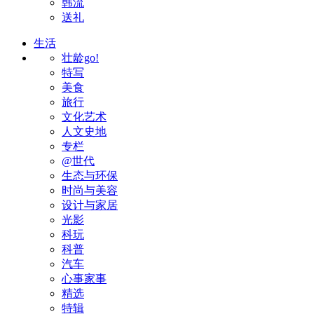
韩流
送礼
生活
壮龄go!
特写
美食
旅行
文化艺术
人文史地
专栏
@世代
生态与环保
时尚与美容
设计与家居
光影
科玩
科普
汽车
心事家事
精选
特辑