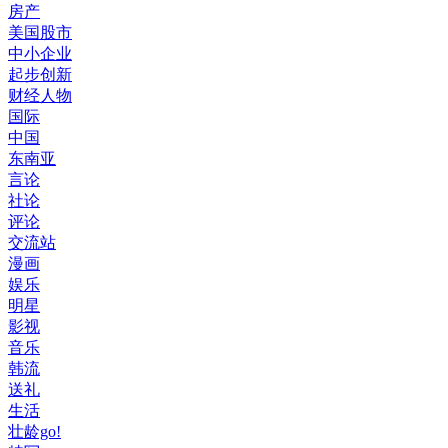
房产
美国股市
中小企业
起步创新
财经人物
国际
中国
东南亚
言论
社论
评论
交流站
漫画
娱乐
明星
影视
音乐
韩流
送礼
生活
壮龄go!