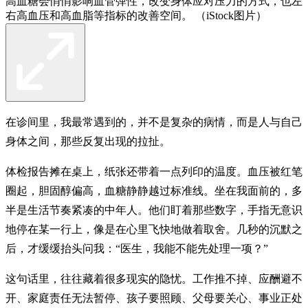
高血糖会悄悄影响血管弹性，改变身体应对压力的方式，也左
右高血压和高血脂等指标的改善空间。 （iStock图片）
在诊间里，我最常遇到的，并不是复杂的病情，而是人与自己
身体之间，那些反复出现的拉扯。
体检报告摊在桌上，纸张还带着一点列印的温度。血压被红笔
圈起，胆固醇偏高，血糖静静越过标准线。坐在我面前的，多
半是生活节奏紧凑的中年人。他们盯着那些数字，手指无意识
地停在某一行上，像是在心里飞快地做着取舍。几秒的沉默之
后，才缓缓抬头问我：“医生，我能不能先处理一项？”
这句话里，往往藏着很多现实的隐忧。工作推不掉、应酬避不
开、家庭责任无法暂停、孩子要照顾、父母要关心、事业正处