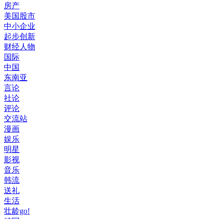
房产
美国股市
中小企业
起步创新
财经人物
国际
中国
东南亚
言论
社论
评论
交流站
漫画
娱乐
明星
影视
音乐
韩流
送礼
生活
壮龄go!