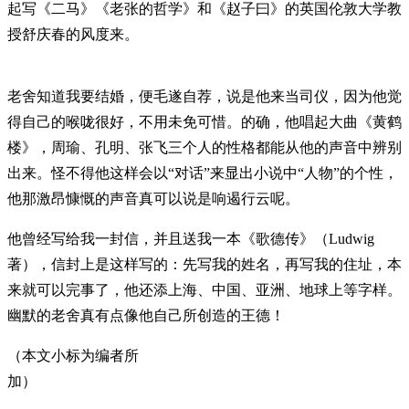
起写《二马》《老张的哲学》和《赵子曰》的英国伦敦大学教
授舒庆春的风度来。
老舍知道我要结婚，便毛遂自荐，说是他来当司仪，因为他觉
得自己的喉咙很好，不用未免可惜。的确，他唱起大曲《黄鹤
楼》，周瑜、孔明、张飞三个人的性格都能从他的声音中辨别
出来。怪不得他这样会以“对话”来显出小说中“人物”的个性，
他那激昂慷慨的声音真可以说是响遏行云呢。
他曾经写给我一封信，并且送我一本《歌德传》（Ludwig
著），信封上是这样写的：先写我的姓名，再写我的住址，本
来就可以完事了，他还添上海、中国、亚洲、地球上等字样。
幽默的老舍真有点像他自己所创造的王德！
（本文小标为编者所
加）