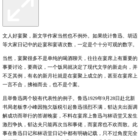
文人好宴聚，新文学作家当然也不例外。如果统计鲁迅、胡适
等大家日记中的赴宴和宴请次数，一定是个十分可观的数字。
当然，宴聚很多不是单纯的喝酒聊天，往往在宴席上有重要的
事要讨论，要商议，一个饭局就决定了现代文学的新走向，并
不乏其例，有名的新月社就是在宴聚上成立的，甚至在宴席上
一言不合，拂袖而去，也不是个案。
且举鲁迅两个较有代表性的例子。鲁迅1929年9月28日赴北新
书局老板李小峰因拖欠版税引起鲁迅强烈不满，郁达夫出面调
解成功而举行的答谢晚宴，不料在宴席上鲁迅与林语堂又发生
激烈争执，郁达夫只能再次当和事佬，而宴席也不欢而散。此
事在鲁迅日记和林语堂日记中都有明确记载，只不过角度完全