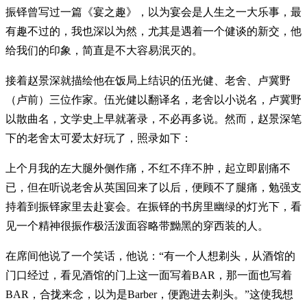
振铎曾写过一篇《宴之趣》，以为宴会是人生之一大乐事，最
有趣不过的，我也深以为然，尤其是遇着一个健谈的新交，他
给我们的印象，简直是不大容易泯灭的。
接着赵景深就描绘他在饭局上结识的伍光健、老舍、卢冀野
（卢前）三位作家。伍光健以翻译名，老舍以小说名，卢冀野
以散曲名，文学史上早就著录，不必再多说。然而，赵景深笔
下的老舍太可爱太好玩了，照录如下：
上个月我的左大腿外侧作痛，不红不痒不肿，起立即剧痛不
已，但在听说老舍从英国回来了以后，便顾不了腿痛，勉强支
持着到振铎家里去赴宴会。在振铎的书房里幽绿的灯光下，看
见一个精神很振作极活泼面容略带黝黑的穿西装的人。
在席间他说了一个笑话，他说：“有一个人想剃头，从酒馆的
门口经过，看见酒馆的门上这一面写着BAR，那一面也写着
BAR，合拢来念，以为是Barber，便跑进去剃头。”这使我想