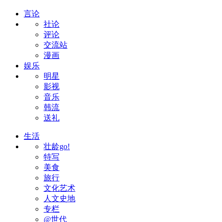
言论
社论
评论
交流站
漫画
娱乐
明星
影视
音乐
韩流
送礼
生活
壮龄go!
特写
美食
旅行
文化艺术
人文史地
专栏
@世代