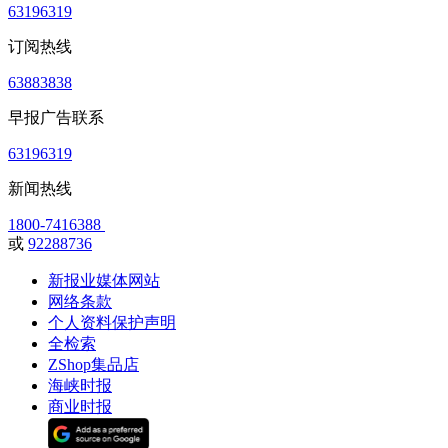
63196319
订阅热线
63883838
早报广告联系
63196319
新闻热线
1800-7416388
或
92288736
新报业媒体网站
网络条款
个人资料保护声明
全检索
ZShop集品店
海峡时报
商业时报