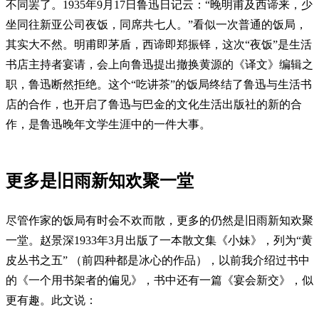
不同罢了。1935年9月17日鲁迅日记云：“晚明甫及西谛来，少
坐同往新亚公司夜饭，同席共七人。”看似一次普通的饭局，
其实大不然。明甫即茅盾，西谛即郑振铎，这次“夜饭”是生活
书店主持者宴请，会上向鲁迅提出撤换黄源的《译文》编辑之
职，鲁迅断然拒绝。这个“吃讲茶”的饭局终结了鲁迅与生活书
店的合作，也开启了鲁迅与巴金的文化生活出版社的新的合
作，是鲁迅晚年文学生涯中的一件大事。
更多是旧雨新知欢聚一堂
尽管作家的饭局有时会不欢而散，更多的仍然是旧雨新知欢聚
一堂。赵景深1933年3月出版了一本散文集《小妹》，列为“黄
皮丛书之五” （前四种都是冰心的作品），以前我介绍过书中
的《一个用书架者的偏见》，书中还有一篇《宴会新交》，似
更有趣。此文说：