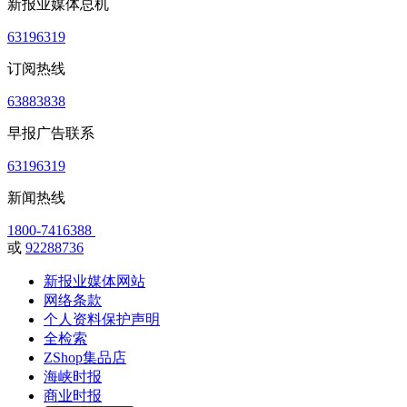
新报业媒体总机
63196319
订阅热线
63883838
早报广告联系
63196319
新闻热线
1800-7416388
或
92288736
新报业媒体网站
网络条款
个人资料保护声明
全检索
ZShop集品店
海峡时报
商业时报