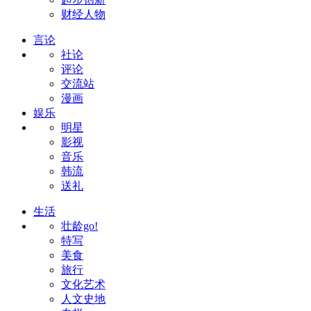
财经人物
言论
社论
评论
交流站
漫画
娱乐
明星
影视
音乐
韩流
送礼
生活
壮龄go!
特写
美食
旅行
文化艺术
人文史地