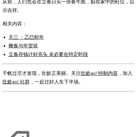
从前，人们也会在立春日买一张春牛图，贴在家中的旺位，以
示吉祥。
相关内容：
天三 ：乙巳蛇年
鞭春与年贺状
立春存钱讨好兆头 未必要在特定时段
千帆过尽才发现，壮龄正美丽。关注
壮龄go! 特制内容
，加入
壮龄go! 社群
，一起过好人生下半场。