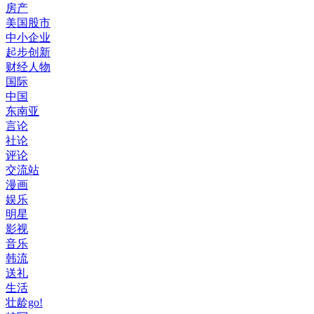
房产
美国股市
中小企业
起步创新
财经人物
国际
中国
东南亚
言论
社论
评论
交流站
漫画
娱乐
明星
影视
音乐
韩流
送礼
生活
壮龄go!