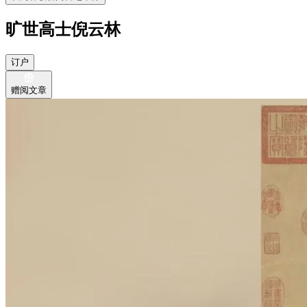
旷世高士倪云林
订户
赠阅文章