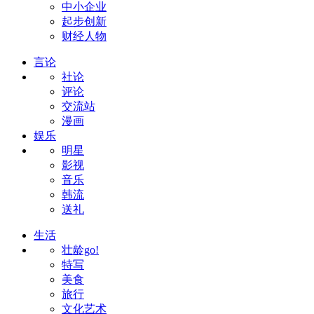
中小企业
起步创新
财经人物
言论
社论
评论
交流站
漫画
娱乐
明星
影视
音乐
韩流
送礼
生活
壮龄go!
特写
美食
旅行
文化艺术