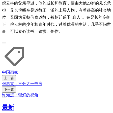
倪云林的父亲早逝，他的成长和教育，便由大他23岁的兄长承
担，兄长倪昭奎是道教正一派的上层人物，有着很高的社会地
位，又因为元朝信奉道教，被朝廷赐予“真人”。在兄长的庇护
下，倪云林的少年和青年时代，过着优渥的生活，几乎不问世
事，可以专心读书、鉴赏、创作。
中国
画家
上一篇
张惠雯：三分之一书房
下一篇
许知远：朝鲜的视角
最新