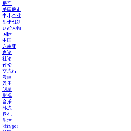
房产
美国股市
中小企业
起步创新
财经人物
国际
中国
东南亚
言论
社论
评论
交流站
漫画
娱乐
明星
影视
音乐
韩流
送礼
生活
壮龄go!