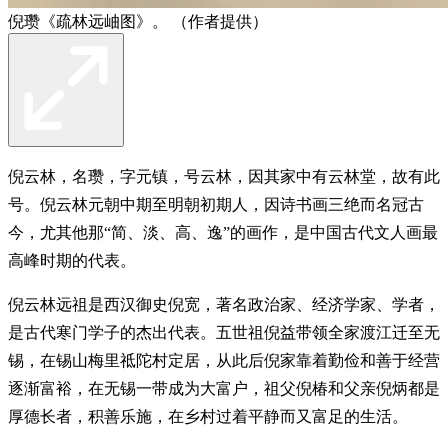
倪瓒《疏林远岫图》。 （作者提供）
倪云林，名瓒，字元镇，号云林，因其家中有云林堂，故有此
号。倪云林元朝中期至明朝初期人，因诗书画三绝而名冠古
今，尤其他那“简、淡、高、逸”的画作，是中国古代文人画最
高峰时期的代表。
倪云林远祖是西汉御史倪宽，著名政治家、经济学家、学者，
是古代寒门学子的杰出代表。五世祖倪益带领全家渡江迁至无
锡，在锡山梅里祗陀村定居，从此后倪家靠着勤俭和善于经营
逐渐富裕，在无锡一带成为大富户，祖父倪椿和父亲倪炳都是
厚德长者，积善乐施，在乡村过着平静而又富足的生活。