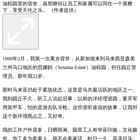
油棕园里的宿舍，虽简陋但让员工和家属可以同住一个屋檐
下，享受天伦之乐。 （作者提供）
1960年2月，我第一次离乡背井，从新加坡来到马来西亚森美
兰州马口地区的思娜妈（Senama Estate）油棕园，担任园丘管
理员。那年我22岁。
那时马来亚仍处于紧急状态，这里是马共最活跃的地区之一。
我到园丘不久，听工人说起旧事：以前的洋经理巡园，要开军
用装甲车，怕的是游击队冷枪。这些道听途说的故事，让我对
这个新环境既忐忑，又好奇。
我的工作户外居多，日晒雨淋。园里工人有华巫印族，文化极
低。华工多为客家人，我不会客家话，时日一久，耳濡目染，