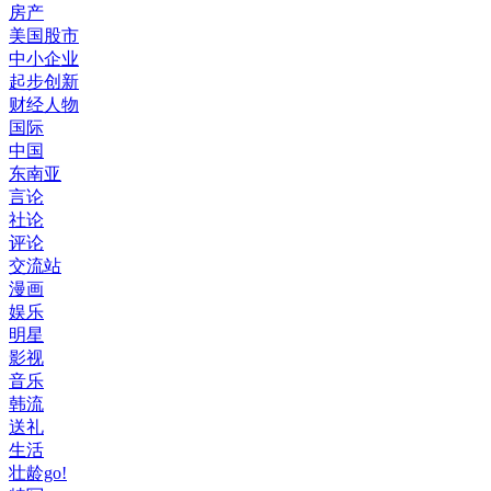
房产
美国股市
中小企业
起步创新
财经人物
国际
中国
东南亚
言论
社论
评论
交流站
漫画
娱乐
明星
影视
音乐
韩流
送礼
生活
壮龄go!