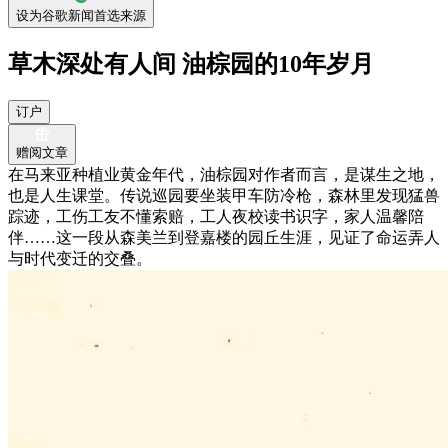
设为谷歌新闻首选来源
草木深处有人间 油棕园的10年岁月
订户
赠阅文章
在马来亚种植业黄金年代，油棕园对作者而言，是谋生之地，
也是人生课堂。传说巡园要坐装甲车防冷枪，森林里发现猛兽
踪迹，工伤工友不懂索赔，工人夜校读书识字，家人温馨陪
伴……这一段从森美兰到登嘉楼的园丘生涯，见证了命运弄人
与时代变迁的交叠。