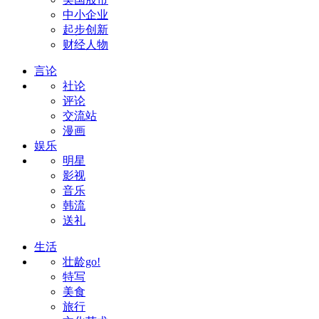
中小企业
起步创新
财经人物
言论
社论
评论
交流站
漫画
娱乐
明星
影视
音乐
韩流
送礼
生活
壮龄go!
特写
美食
旅行