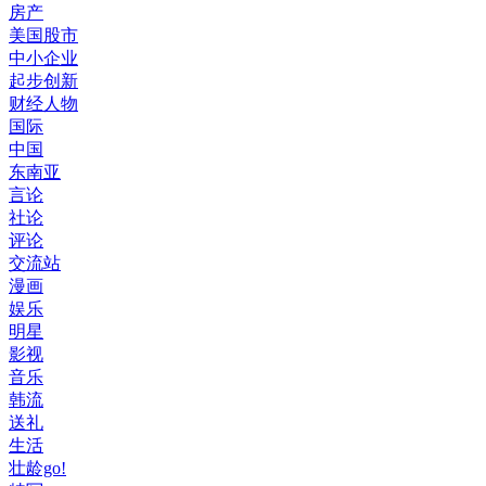
房产
美国股市
中小企业
起步创新
财经人物
国际
中国
东南亚
言论
社论
评论
交流站
漫画
娱乐
明星
影视
音乐
韩流
送礼
生活
壮龄go!