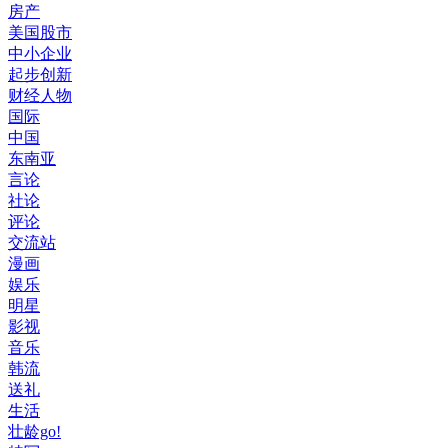
房产
美国股市
中小企业
起步创新
财经人物
国际
中国
东南亚
言论
社论
评论
交流站
漫画
娱乐
明星
影视
音乐
韩流
送礼
生活
壮龄go!