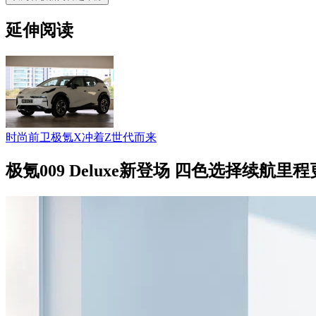
延伸阅读
时尚前卫极氪X冲着Z世代而来
极氪009 Deluxe新登场 四色选择续航里