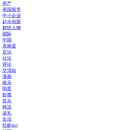
房产
美国股市
中小企业
起步创新
财经人物
国际
中国
东南亚
言论
社论
评论
交流站
漫画
娱乐
明星
影视
音乐
韩流
送礼
生活
壮龄go!