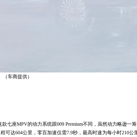
里。 （车商提供）
。这款七座MPV的动力系统跟009 Premium不同，虽然动力略逊
航里程可达604公里，零百加速仅需7.9秒，最高时速为每小时210公