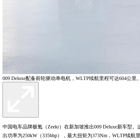
009 Deluxe配备前轮驱动单电机，WLTP续航里程可达604公
中国电车品牌极氪（Zeekr）在新加坡推出009 Deluxe新车型
出功率为250kW（335bhp），最大扭矩为373Nm，WLTP续