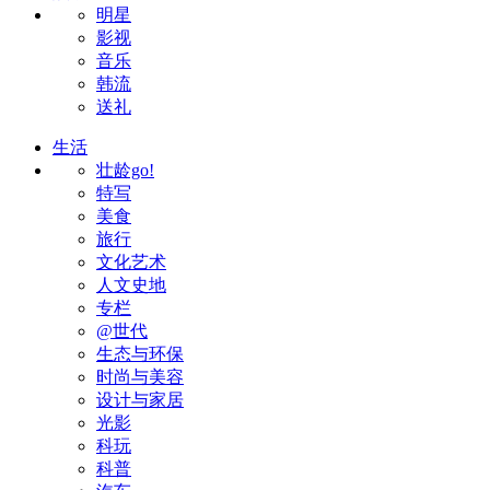
明星
影视
音乐
韩流
送礼
生活
壮龄go!
特写
美食
旅行
文化艺术
人文史地
专栏
@世代
生态与环保
时尚与美容
设计与家居
光影
科玩
科普