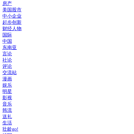
房产
美国股市
中小企业
起步创新
财经人物
国际
中国
东南亚
言论
社论
评论
交流站
漫画
娱乐
明星
影视
音乐
韩流
送礼
生活
壮龄go!