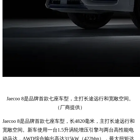
Jaecoo 8是品牌首款七座车型，主打长途远行和宽敞空间。
（厂商提供）
Jaecoo 8是品牌首款七座车型，长4820毫米，主打长途远行和
宽敞空间。新车使用一台1.5升涡轮增压引擎与两台高性能电
动马达，AWD综合输出高达315kW（422bhp），最大扭矩达