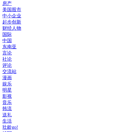
房产
美国股市
中小企业
起步创新
财经人物
国际
中国
东南亚
言论
社论
评论
交流站
漫画
娱乐
明星
影视
音乐
韩流
送礼
生活
壮龄go!