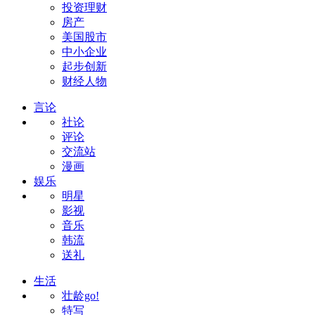
投资理财
房产
美国股市
中小企业
起步创新
财经人物
言论
社论
评论
交流站
漫画
娱乐
明星
影视
音乐
韩流
送礼
生活
壮龄go!
特写