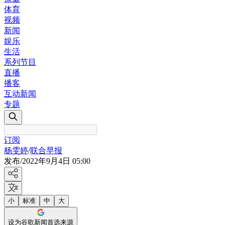
体育
视频
新闻
娱乐
生活
系列节目
直播
播客
互动新闻
专题
订阅
杨雯婷
/
联合早报
发布
/
2022年9月4日 05:00
小
标准
中
大
设为谷歌新闻首选来源