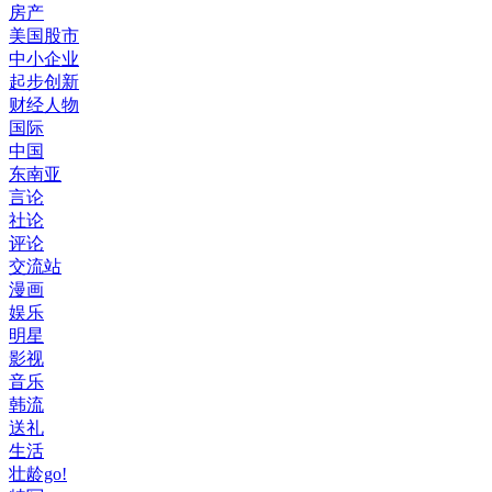
房产
美国股市
中小企业
起步创新
财经人物
国际
中国
东南亚
言论
社论
评论
交流站
漫画
娱乐
明星
影视
音乐
韩流
送礼
生活
壮龄go!