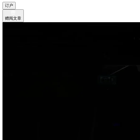
订户
赠阅文章