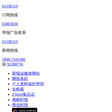
63196319
订阅热线
63883838
早报广告联系
63196319
新闻热线
1800-7416388
或
92288736
新报业媒体网站
网络条款
个人资料保护声明
全检索
ZShop集品店
海峡时报
商业时报