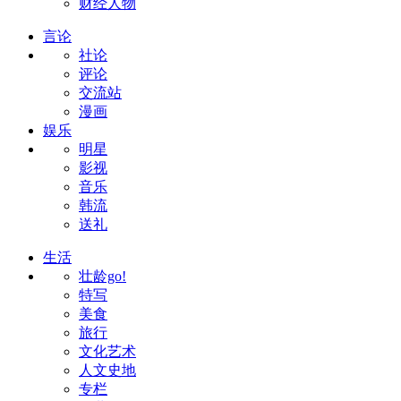
财经人物
言论
社论
评论
交流站
漫画
娱乐
明星
影视
音乐
韩流
送礼
生活
壮龄go!
特写
美食
旅行
文化艺术
人文史地
专栏