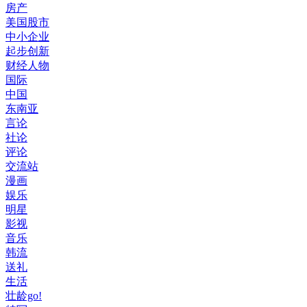
房产
美国股市
中小企业
起步创新
财经人物
国际
中国
东南亚
言论
社论
评论
交流站
漫画
娱乐
明星
影视
音乐
韩流
送礼
生活
壮龄go!