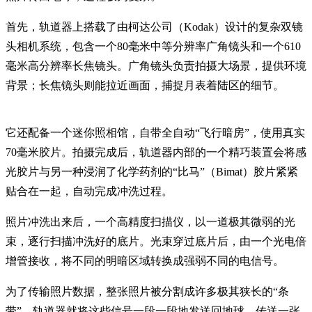
首先，轨道器上搭载了由柯达公司（Kodak）设计的复杂双镜
头相机系统，包含一个80毫米中等分辨率广角镜头和一个610
毫米高分辨率长焦镜头。广角镜头负责拍摄大场景，提供环境
背景；长焦镜头则能拉近画面，捕捉月表着陆区的细节。
它还配备一个迷你照相馆，自带全自动“飞行暗房”，使用真实
70毫米胶片。拍摄完成后，轨道器内部的一个精巧装置会将感
光胶片与另一种浸润了化学药剂的“比马”（Bimat）胶片紧紧
贴合在一起，自动完成冲洗过程。
照片冲洗出来后，一个高精度扫描仪，以一道极其微弱的光
束，逐行扫描冲洗好的底片。光束穿过底片后，由一个光电倍
增管接收，将不同的明暗区域转换成强弱不同的电信号。
为了传输照片数据，整张照片被分割成许多极其狭长的“条
带”。轨道器就将这些信号一段一段地发送回地球，传送一张