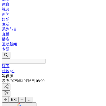
体育
视频
新闻
娱乐
生活
系列节目
直播
播客
互动新闻
专题
订阅
壮龄go!
冯俊源
发布
/
2025年10月6日 08:00
小
标准
中
大