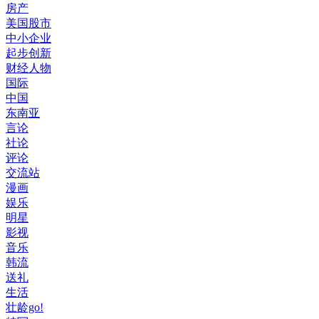
房产
美国股市
中小企业
起步创新
财经人物
国际
中国
东南亚
言论
社论
评论
交流站
漫画
娱乐
明星
影视
音乐
韩流
送礼
生活
壮龄go!