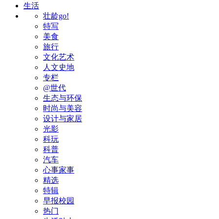
生活
壮龄go!
特写
美食
旅行
文化艺术
人文史地
专栏
@世代
生态与环保
时尚与美容
设计与家居
光影
科玩
科普
汽车
心事家事
精选
特辑
早报校园
热门