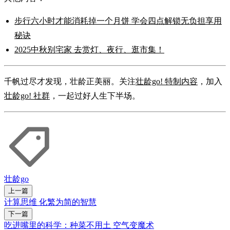
步行六小时才能消耗掉一个月饼 学会四点解锁无负担享用
秘诀
2025中秋别宅家 去赏灯、夜行、逛市集！
千帆过尽才发现，壮龄正美丽。关注
壮龄go! 特制内容
，加入
壮龄go! 社群
，一起过好人生下半场。
壮龄go
上一篇
计算思维 化繁为简的智慧
下一篇
吃进嘴里的科学：种菜不用土 空气变魔术