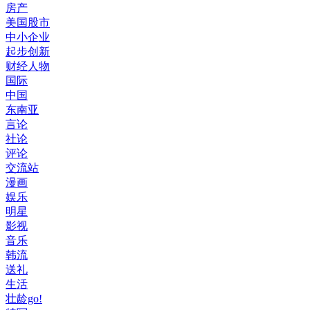
房产
美国股市
中小企业
起步创新
财经人物
国际
中国
东南亚
言论
社论
评论
交流站
漫画
娱乐
明星
影视
音乐
韩流
送礼
生活
壮龄go!