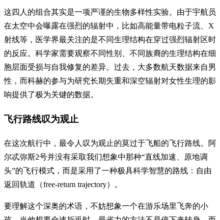
这四人的组合其实是一项严谨的生物多样性实验。由于宇航员
在太空中会曝露在强烈的辐射中，比如高能量带电粒子流、X
射线等，医学界最关注的是不同生理结构在穿过强烈辐射区时
的反应。科学家需要观察不同性别、不同族裔的生理结构在细
胞层面受损与自我修复的差异。过去，大多数航天数据来自男
性，而科赫的参与为研究长期失重和深空辐射对女性生理的影
响提供了极为关键的数据。
飞行路线叹为观止
在这次航行中，最令人叹为观止的莫过于飞船的飞行路线。阿
尔忒弥斯2号并没有采取我们想象中那种“直线加速、原地调
头”的飞行模式，而是采用了一种极具科学智慧的路线：自由
返回轨道（free-return trajectory）。
要理解这个深奥的术语，不妨想象一个在游乐场里飞奔的小
孩。当他想要全速折返时，最省力的方法不是停下来转身，而