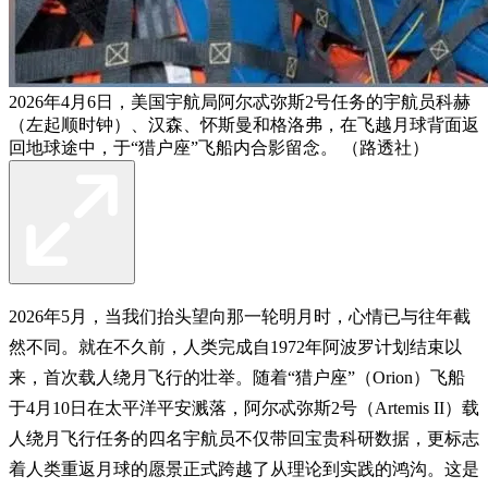
2026年4月6日，美国宇航局阿尔忒弥斯2号任务的宇航员科赫
（左起顺时钟）、汉森、怀斯曼和格洛弗，在飞越月球背面返
回地球途中，于“猎户座”飞船内合影留念。 （路透社）
2026年5月，当我们抬头望向那一轮明月时，心情已与往年截
然不同。就在不久前，人类完成自1972年阿波罗计划结束以
来，首次载人绕月飞行的壮举。随着“猎户座”（Orion）飞船
于4月10日在太平洋平安溅落，阿尔忒弥斯2号（Artemis II）载
人绕月飞行任务的四名宇航员不仅带回宝贵科研数据，更标志
着人类重返月球的愿景正式跨越了从理论到实践的鸿沟。这是