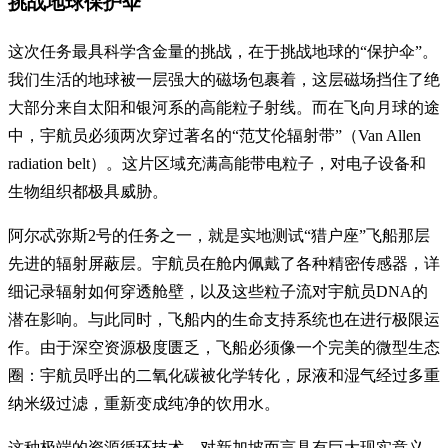
挑战地球保护伞
这次任务最具科学含金量的挑战，在于挑战地球的“保护伞”。
我们生活的地球被一层强大的磁场包裹着，这层磁场挡住了绝
大部分来自太阳和银河系的高能粒子射线。而在飞向月球的途
中，宇航员必须两次穿过著名的“范艾伦辐射带”（Van Allen
radiation belt）。这片区域充满高能带电粒子，对电子设备和
生物组织都极具威胁。
阿尔忒弥斯2号的任务之一，就是实地测试“猎户座”飞船那层
先进的辐射屏蔽层。宇航员在舱内佩戴了各种精密传感器，详
细记录辐射如何穿透舱壁，以及这些粒子流对宇航员DNA的
潜在影响。与此同时，飞船内的生命支持系统也在进行极限运
作。由于深空资源极度匮乏，飞船必须像一个完美的微型生态
圈：宇航员呼出的二氧化碳被化学转化，尿液和湿气经过多重
纳米级过滤，重新变成纯净的饮用水。
这种极端的资源循环技术，对新加坡而言具有巨大现实意义。