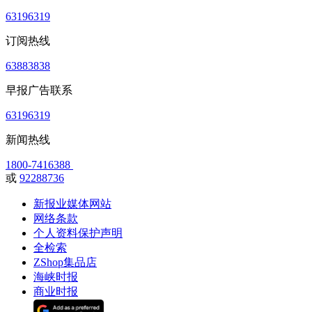
63196319
订阅热线
63883838
早报广告联系
63196319
新闻热线
1800-7416388
或
92288736
新报业媒体网站
网络条款
个人资料保护声明
全检索
ZShop集品店
海峡时报
商业时报