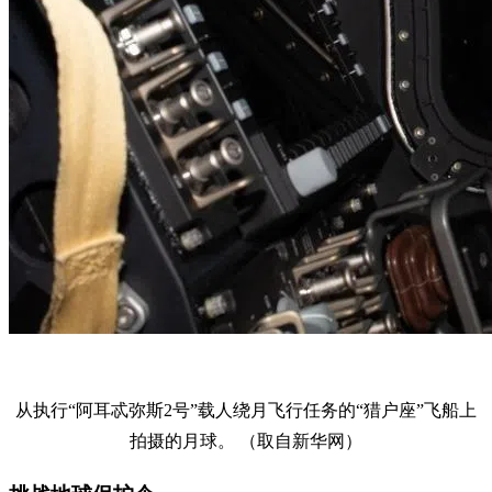
从执行“阿耳忒弥斯2号”载人绕月飞行任务的“猎户座”飞船上
拍摄的月球。 （取自新华网）