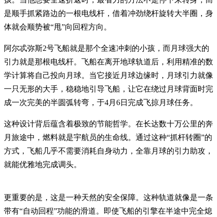
是顺手抓紧路边的一根电线杆，借着冲劲绕杆旋转大半圈，身
体就会顺势被“甩”向回程方向。
阿尔忒弥斯2号飞船就是那个全速冲刺的小孩，而月球强大的
引力就是那根电线杆。飞船在离开地球轨道后，利用精准的数
学计算将自己投向月球。当它接近月球边缘时，月球引力就像
一只无形的大手，稳稳地引导飞船，让它在绕过月球背面时完
成一次完美的半圆弧转弯，于4月6日完成飞掠月球任务。
这种设计背后蕴含着极致的节能哲学。在长达数十万公里的奔
月旅途中，燃料就是宇航员的生命线。通过这种“抓杆转圈”的
方式，飞船几乎不需要消耗自身动力，全靠月球的引力助攻，
就能优雅地完成调头。
更重要的是，这是一种天然的安全保障。这种轨道就像是一条
带有“自动回程”功能的滑道。即使飞船的引擎在半途中完全熄