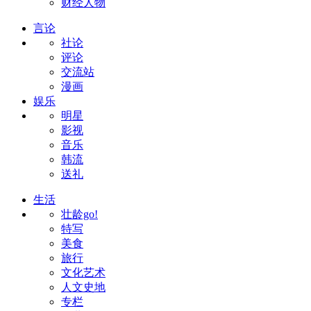
财经人物
言论
社论
评论
交流站
漫画
娱乐
明星
影视
音乐
韩流
送礼
生活
壮龄go!
特写
美食
旅行
文化艺术
人文史地
专栏