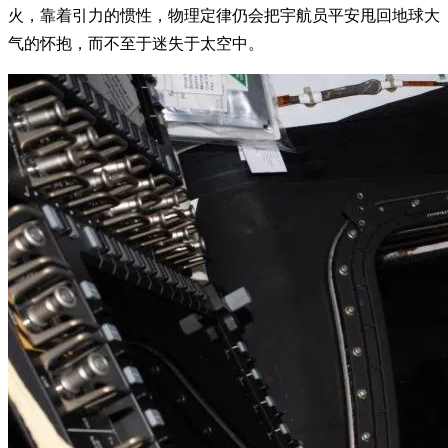
火，靠着引力的惯性，物理定律仍会把宇航员平安甩回地球大
气的怀抱，而不至于迷失于太空中。