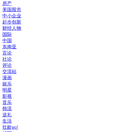
房产
美国股市
中小企业
起步创新
财经人物
国际
中国
东南亚
言论
社论
评论
交流站
漫画
娱乐
明星
影视
音乐
韩流
送礼
生活
壮龄go!