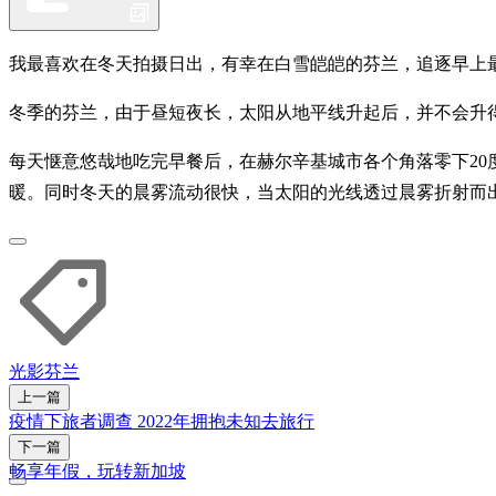
我最喜欢在冬天拍摄日出，有幸在白雪皑皑的芬兰，追逐早上
冬季的芬兰，由于昼短夜长，太阳从地平线升起后，并不会升
每天惬意悠哉地吃完早餐后，在赫尔辛基城市各个角落零下2
暖。同时冬天的晨雾流动很快，当太阳的光线透过晨雾折射而
光影
芬兰
上一篇
疫情下旅者调查 2022年拥抱未知去旅行
下一篇
畅享年假，玩转新加坡