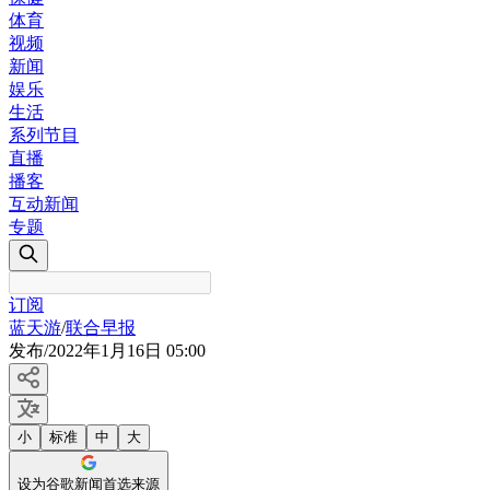
体育
视频
新闻
娱乐
生活
系列节目
直播
播客
互动新闻
专题
订阅
蓝天游
/
联合早报
发布
/
2022年1月16日 05:00
小
标准
中
大
设为谷歌新闻首选来源