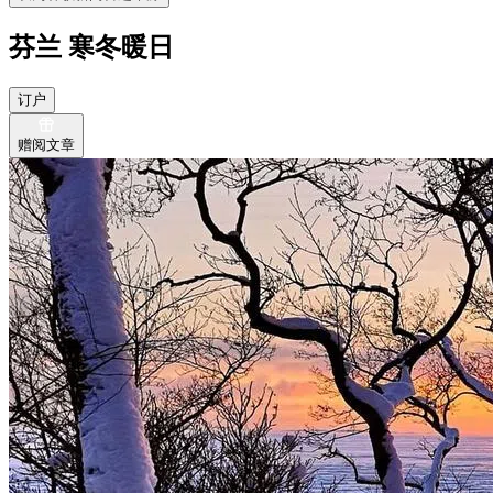
芬兰 寒冬暖日
订户
赠阅文章