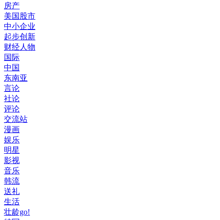
房产
美国股市
中小企业
起步创新
财经人物
国际
中国
东南亚
言论
社论
评论
交流站
漫画
娱乐
明星
影视
音乐
韩流
送礼
生活
壮龄go!