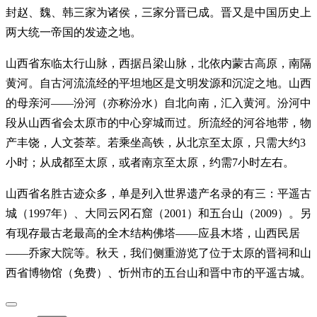
封赵、魏、韩三家为诸侯，三家分晋已成。晋又是中国历史上
两大统一帝国的发迹之地。
山西省东临太行山脉，西据吕梁山脉，北依内蒙古高原，南隔
黄河。自古河流流经的平坦地区是文明发源和沉淀之地。山西
的母亲河——汾河（亦称汾水）自北向南，汇入黄河。汾河中
段从山西省会太原市的中心穿城而过。所流经的河谷地带，物
产丰饶，人文荟萃。若乘坐高铁，从北京至太原，只需大约3
小时；从成都至太原，或者南京至太原，约需7小时左右。
山西省名胜古迹众多，单是列入世界遗产名录的有三：平遥古
城（1997年）、大同云冈石窟（2001）和五台山（2009）。另
有现存最古老最高的全木结构佛塔——应县木塔，山西民居
——乔家大院等。秋天，我们侧重游览了位于太原的晋祠和山
西省博物馆（免费）、忻州市的五台山和晋中市的平遥古城。