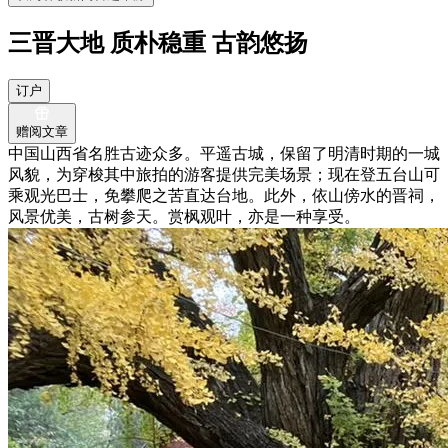
三晋大地 质朴稳重 古韵悠扬
订户
赠阅文章
中国山西省名胜古迹众多。平遥古城，保留了明清时期的一城
风貌，为穿梭其中旅拍的游客提供完美场景；现在登五台山可
乘观光巴士，免攀爬之苦直达台地。此外，依山傍水的晋祠，
风景优美，古树参天。赏枫观叶，亦是一种享受。