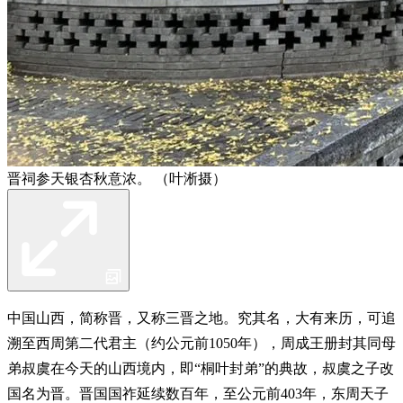
晋祠参天银杏秋意浓。 （叶淅摄）
中国山西，简称晋，又称三晋之地。究其名，大有来历，可追
溯至西周第二代君主（约公元前1050年），周成王册封其同母
弟叔虞在今天的山西境内，即“桐叶封弟”的典故，叔虞之子改
国名为晋。晋国国祚延续数百年，至公元前403年，东周天子