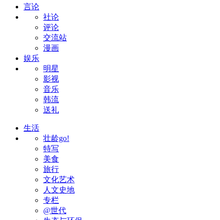
言论
社论
评论
交流站
漫画
娱乐
明星
影视
音乐
韩流
送礼
生活
壮龄go!
特写
美食
旅行
文化艺术
人文史地
专栏
@世代