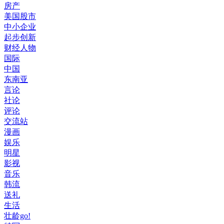
房产
美国股市
中小企业
起步创新
财经人物
国际
中国
东南亚
言论
社论
评论
交流站
漫画
娱乐
明星
影视
音乐
韩流
送礼
生活
壮龄go!