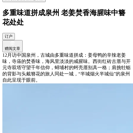
多重味道拼成泉州 老姜焚香海腥味中簪
花处处
订户
赠阅文章
12月访中国泉州，古城由多重味道拼成：姜母鸭的辛辣老姜
味，寺庙的焚香味，海风里淡淡的咸腥味。西街红砖古厝与开
元寺双塔守望千年信仰，蟳埔村的蚵壳厝别具一格；肩挑牡蛎
的背影与头戴簪花的旅人同处一城，“半城烟火半城仙”的泉州
自此呈现于眼前。