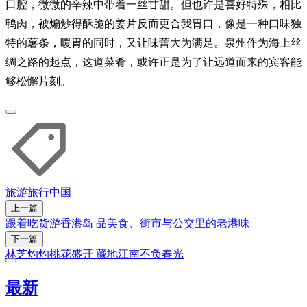
口腔，微微的辛辣中带着一丝甘甜。但也许是喜好特殊，相比
鸭肉，被煸炒得酥脆的姜片反而更合我胃口，像是一种口味独
特的薯条，暖胃的同时，又让味蕾大为满足。泉州作为海上丝
绸之路的起点，这道菜肴，或许正是为了让远道而来的宾客能
够松懈片刻。
旅游
旅行
中国
上一篇
跟着吃货游香港岛 品美食、街市与公交里的老港味
下一篇
林芝灼灼桃花盛开 藏地江南不负春光
最新