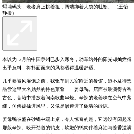
蟳埔码头，老者肩上挑着担，两端绑着大袋的牡蛎。 （王怡
静摄）
本以为12月的中国泉州已步入寒冬，动车站外的阳光却灿烂得
出乎意料，将扑面而来的风都晒得温暖舒适。
几乎要被风灌饱之前，我驱车到民宿附近的餐馆，迫不及待想
品尝这里大名鼎鼎的特色菜肴——姜母鸭。店面被装潢得古香
古色，音箱中播放着闽南歌曲串烧。辛辣的老姜味在空气中萦
绕，仿佛被揉进风里，又像是渗透进了砖墙的缝隙。
姜母鸭被盛在砂锅中端上桌，令人惊奇的是，它远没有闻起来
那般辛辣。咬开劲道的鸭皮，软嫩的鸭肉伴着麻油与姜香溢满