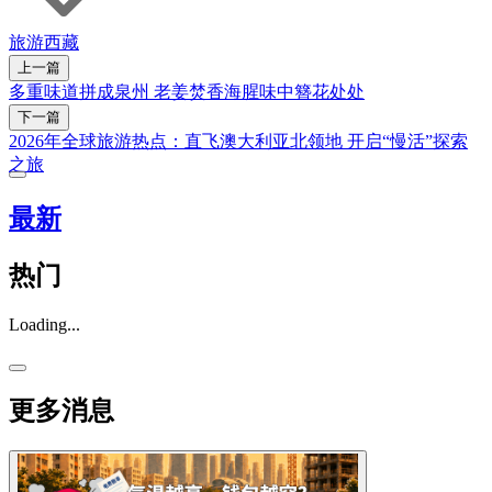
旅游
西藏
上一篇
多重味道拼成泉州 老姜焚香海腥味中簪花处处
下一篇
2026年全球旅游热点：直飞澳大利亚北领地 开启“慢活”探索
之旅
最新
热门
Loading...
更多消息