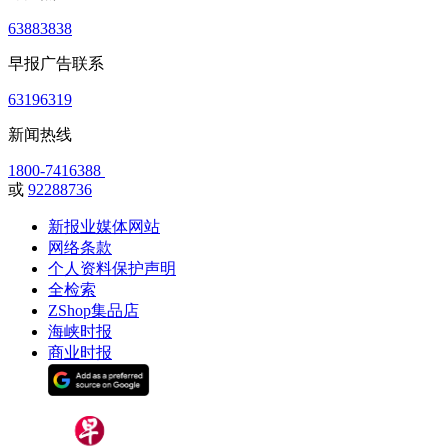
63883838
早报广告联系
63196319
新闻热线
1800-7416388
或
92288736
新报业媒体网站
网络条款
个人资料保护声明
全检索
ZShop集品店
海峡时报
商业时报