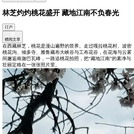
林芝灼灼桃花盛开 藏地江南不负春光
订户
赠阅文章
在西藏林芝，桃花是漫山遍野的世界。走过嘎拉桃花村、波密
桃花沟、倾多寺、雅鲁藏布大峡谷与工布花谷，在花海与云雾
间邂逅南迦巴瓦峰，一路追桃花拍照，把“藏地江南”的素净与
壮丽定格在一张张照片里。