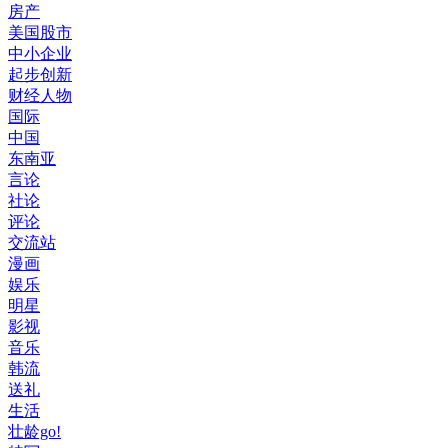
房产
美国股市
中小企业
起步创新
财经人物
国际
中国
东南亚
言论
社论
评论
交流站
漫画
娱乐
明星
影视
音乐
韩流
送礼
生活
壮龄go!