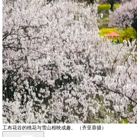
工布花谷的桃花与雪山相映成趣。 （齐亚蓉摄）