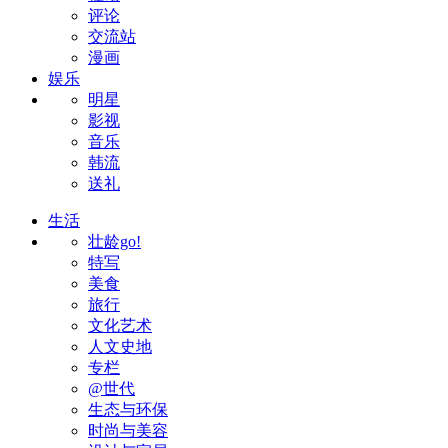
评论
交流站
漫画
娱乐
明星
影视
音乐
韩流
送礼
生活
壮龄go!
特写
美食
旅行
文化艺术
人文史地
专栏
@世代
生态与环保
时尚与美容